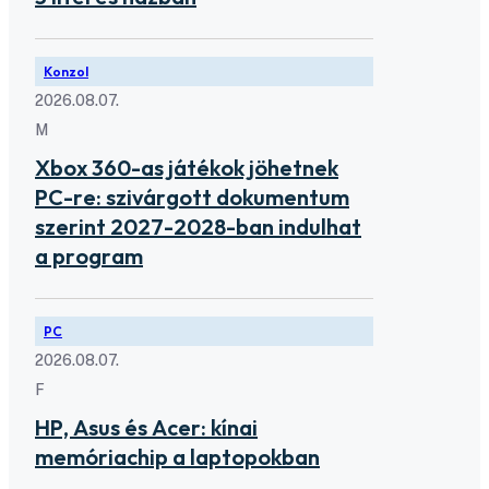
Konzol
2026.08.07.
M
Xbox 360-as játékok jöhetnek
PC-re: szivárgott dokumentum
szerint 2027-2028-ban indulhat
a program
PC
2026.08.07.
F
HP, Asus és Acer: kínai
memóriachip a laptopokban