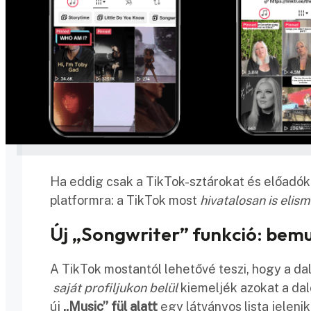
Ha eddig csak a TikTok-sztárokat és előadóka
platformra: a TikTok most
hivatalosan is elis
Új „Songwriter” funkció: bem
A TikTok mostantól lehetővé teszi, hogy a dal
saját profiljukon belül
kiemeljék azokat a dal
új
„Music” fül alatt
egy látványos lista jeleni