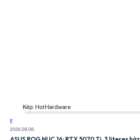
Kép: HotHardware
F
2026.08.08.
ASUS ROG NUC 16: RTX 5070 Ti, 3 literes há