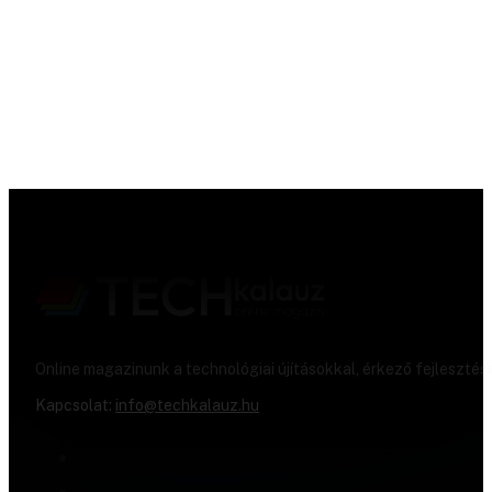
Online magazinunk a technológiai újításokkal, érkező fejlesztés
Kapcsolat:
info@techkalauz.hu