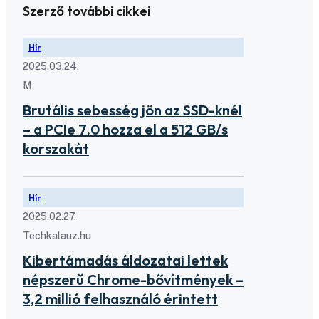
Szerző további cikkei
Hír
2025.03.24.
M
Brutális sebesség jön az SSD-knél
– a PCIe 7.0 hozza el a 512 GB/s
korszakát
Hír
2025.02.27.
Techkalauz.hu
Kibertámadás áldozatai lettek
népszerű Chrome-bővítmények –
3,2 millió felhasználó érintett