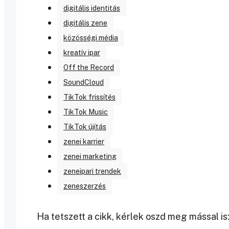
digitális identitás
digitális zene
közösségi média
kreatív ipar
Off the Record
SoundCloud
TikTok frissítés
TikTok Music
TikTok újítás
zenei karrier
zenei marketing
zeneipari trendek
zeneszerzés
Ha tetszett a cikk, kérlek oszd meg mással is