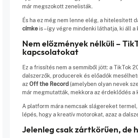
már megszokott zenelisták.
És ha ez még nem lenne elég, a hitelesített d
címke
is – így végre mindenki láthatja, ki á
Nem előzmények nélküli – TikT
kapcsolatokat
Ez a frissítés nem a semmiből jött: a TikTok 2
dalszerzők, producerek és előadók mesélhetn
az
Off the Record
(amelyben olyan nevek szer
már megmutatták, mekkora az érdeklődés a ku
A platform mára nemcsak slágereket termel
lépés, hogy a kreatív motorokat, azaz a dalsz
Jelenleg csak zártkörűen, de 