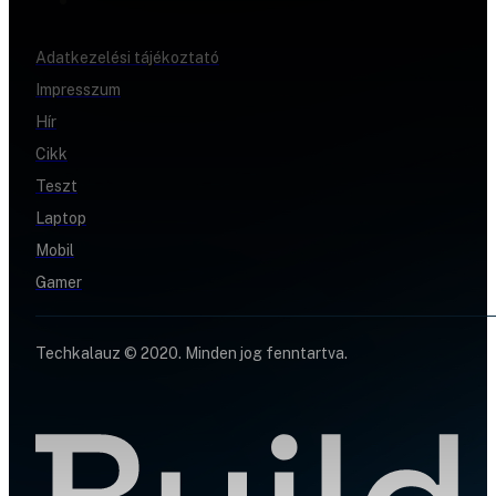
Adatkezelési tájékoztató
Impresszum
Hír
Cikk
Teszt
Laptop
Mobil
Gamer
Techkalauz © 2020. Minden jog fenntartva.