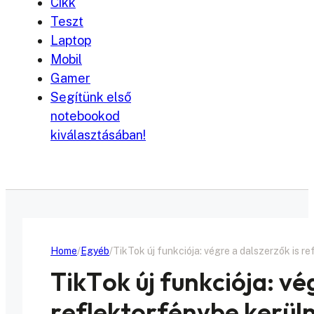
Cikk
Teszt
Laptop
Mobil
Gamer
Segítünk első
notebookod
kiválasztásában!
Home
Egyéb
TikTok új funkciója: végre a dalszerzők is r
TikTok új funkciója: vé
reflektorfénybe kerül