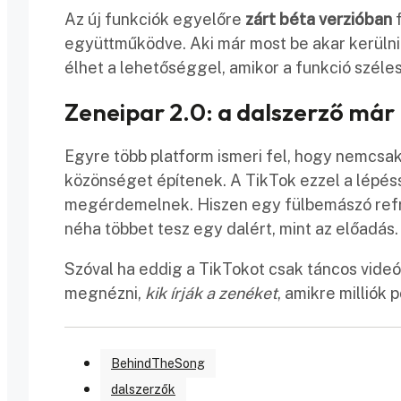
Az új funkciók egyelőre
zárt béta verzióban
f
együttműködve. Aki már most be akar kerülni
élhet a lehetőséggel, amikor a funkció széles
Zeneipar 2.0: a dalszerző má
Egyre több platform ismeri fel, hogy nemcsa
közönséget építenek. A TikTok ezzel a lépés
megérdemelnek. Hiszen egy fülbemászó refrén
néha többet tesz egy dalért, mint az előadás.
Szóval ha eddig a TikTokot csak táncos videók
megnézni,
kik írják a zenéket
, amikre milliók 
BehindTheSong
dalszerzők