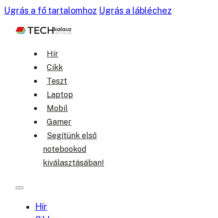
Ugrás a fő tartalomhoz
Ugrás a lábléchez
Hír
Cikk
Teszt
Laptop
Mobil
Gamer
Segítünk első
notebookod
kiválasztásában!
Hír