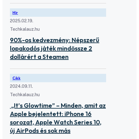
Hír
2025.02.19.
Techkalauz.hu
90%-os kedvezmény: Népszerű
lopakodós játék mindössze 2
dollárért a Steamen
Cikk
2024.09.11.
Techkalauz.hu
„It’s Glowtime” – Minden, amit az
Apple bejelentett: iPhone 16
sorozat, Apple Watch Series 10,
új AirPods és sok más