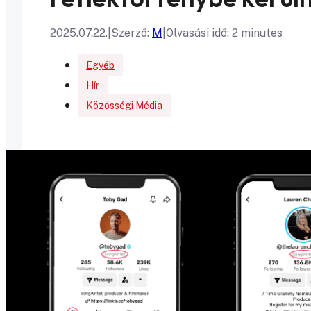
2025.07.22.
|
Szerző:
M
|
Olvasási idő: 2 minutes
Egyéb
Hír
Közösségi Média