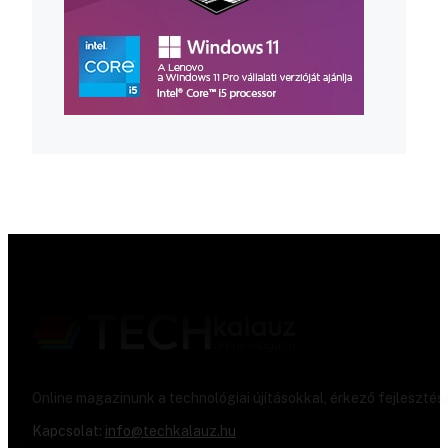
Online magazinunk a technológiai újításokkal, érkező fejlesztés
Kapcsolat:
info@techkalauz.hu