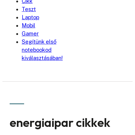
Cikk
Teszt
Laptop
Mobil
Gamer
Segítünk első
notebookod
kiválasztásában!
energiaipar cikkek