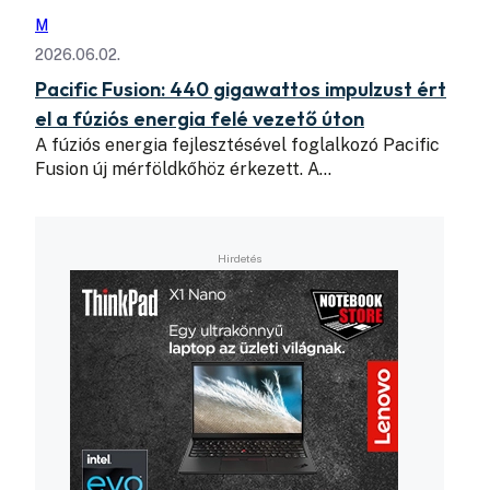
M
2026.06.02.
Pacific Fusion: 440 gigawattos impulzust ért
el a fúziós energia felé vezető úton
A fúziós energia fejlesztésével foglalkozó Pacific
Fusion új mérföldkőhöz érkezett. A…