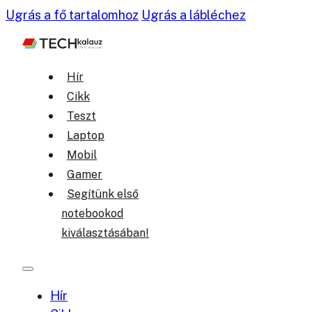
Ugrás a fő tartalomhoz
Ugrás a lábléchez
Hír
Cikk
Teszt
Laptop
Mobil
Gamer
Segítünk első
notebookod
kiválasztásában!
Hír