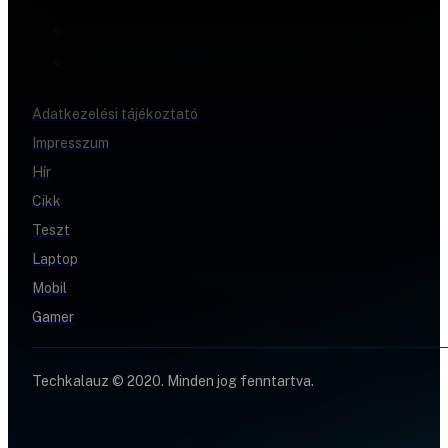
Adatkezelési tájékoztató
Impresszum
Hír
Cikk
Teszt
Laptop
Mobil
Gamer
Techkalauz © 2020. Minden jog fenntartva.