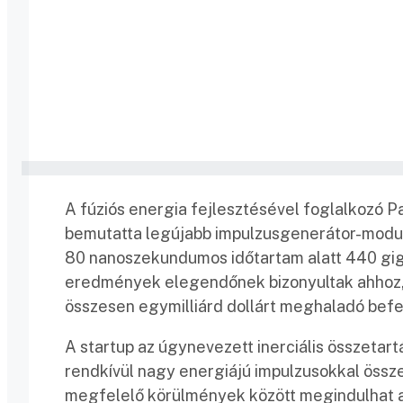
A fúziós energia fejlesztésével foglalkozó Pa
bemutatta legújabb impulzusgenerátor-modulj
80 nanoszekundumos időtartam alatt 440 giga
eredmények elegendőnek bizonyultak ahhoz, h
összesen egymilliárd dollárt meghaladó befe
A startup az úgynevezett inerciális összetar
rendkívül nagy energiájú impulzusokkal öss
megfelelő körülmények között megindulhat a