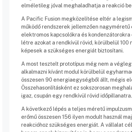
elméletileg jóval meghaladhatja a reakció b
A Pacific Fusion megközelítése eltér a legis
működő rendszerek jellemzően nagyméretű és
elektromos kapcsolókra és kondenzátorokra 
létre azokat a rendkívül rövid, körülbelül 
képesek a szükséges energiát biztosítani.
A most tesztelt prototípus még nem a végl
alkalmazni kívánt modul körülbelül egyharma
összesen 90 energiaegységből állt, mégis el
Összehasonlításként ez sokszorosan meghala
igaz, csupán egy rendkívül rövid időpillanatra.
A következő lépés a teljes méretű impulzusm
erőmű összesen 156 ilyen modult használ maj
reakcióhoz szükséges energiát. A vállalat c