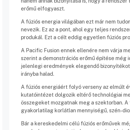
hanem annak bizonyítása is, hogy a rendszer 
erőmű elfogyaszt.
A fúziós energia világában ezt már nem tud
nevezik. Ez az a pont, ahol egy teljes rend
produkál. Ezt a célt eddig egyetlen fúziós pro
A Pacific Fusion ennek ellenére nem várja me
szerint a demonstrációs erőmű építése még i
jelenlegi eredmények elegendő bizonyítékot 
irányba halad.
A fúziós energiáért folyó verseny az elmúlt 
kutatóintézet dolgozik eltérő technológiai
összegeket mozgatnak meg a szektorban. A té
gyakorlatilag korlátlan mennyiségű, szén-diox
Bár a kereskedelmi célú fúziós erőművek még