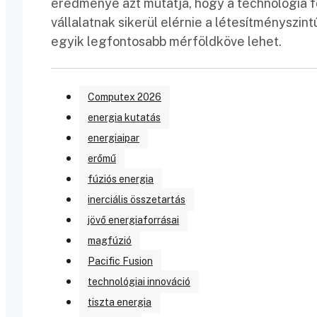
eredménye azt mutatja, hogy a technológia fo
vállalatnak sikerül elérnie a létesítményszi
egyik legfontosabb mérföldköve lehet.
Computex 2026
energia kutatás
energiaipar
erőmű
fúziós energia
inerciális összetartás
jövő energiaforrásai
magfúzió
Pacific Fusion
technológiai innováció
tiszta energia