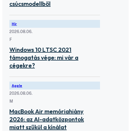
csúcsmodellből
Hír
2026.08.06.
F
Windows 10 LTSC 2021
támogatás vége: mi vár a
cégekre?
Apple
2026.08.06.
M
MacBook Air memóriahiány
2026: az AI-adatközpontok
miatt szűkül a kínálat