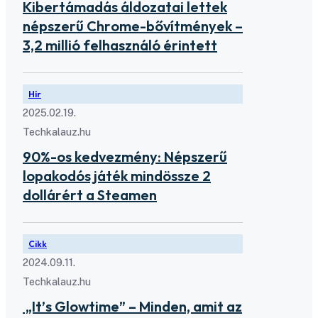
Kibertámadás áldozatai lettek
népszerű Chrome-bővítmények –
3,2 millió felhasználó érintett
Hír
2025.02.19.
Techkalauz.hu
90%-os kedvezmény: Népszerű
lopakodós játék mindössze 2
dollárért a Steamen
Cikk
2024.09.11.
Techkalauz.hu
„It’s Glowtime” – Minden, amit az