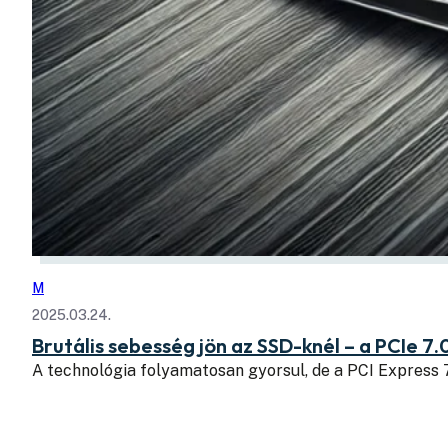
M
2025.03.24.
Brutális sebesség jön az SSD-knél – a PCIe 7.
A technológia folyamatosan gyorsul, de a PCI Express