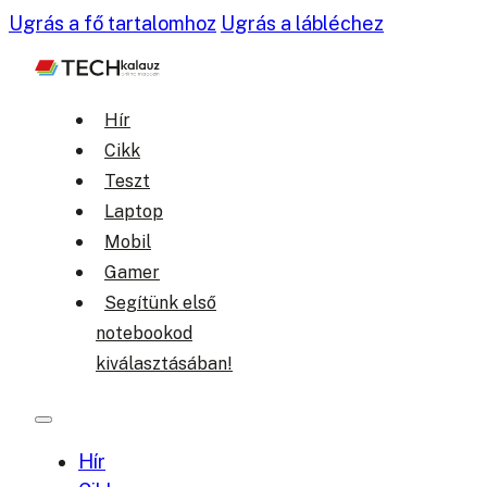
Ugrás a fő tartalomhoz
Ugrás a lábléchez
Hír
Cikk
Teszt
Laptop
Mobil
Gamer
Segítünk első
notebookod
kiválasztásában!
Hír