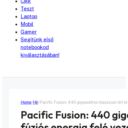
Cikk
Teszt
Laptop
Mobil
Gamer
Segítünk első
notebookod
kiválasztásában!
Home
Hír
Pacific Fusion: 440 gigawattos impulzust ért el
Pacific Fusion: 440 gig
fúziós energia felé ve