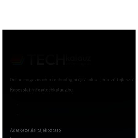
Online magazinunk a technológiai újításokkal, érkező fejlesztés
Kapcsolat:
info@techkalauz.hu
Adatkezelési tájékoztató