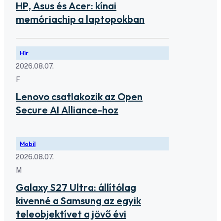
HP, Asus és Acer: kínai
memóriachip a laptopokban
Hír
2026.08.07.
F
Lenovo csatlakozik az Open
Secure AI Alliance-hoz
Mobil
2026.08.07.
M
Galaxy S27 Ultra: állítólag
kivenné a Samsung az egyik
teleobjektívet a jövő évi