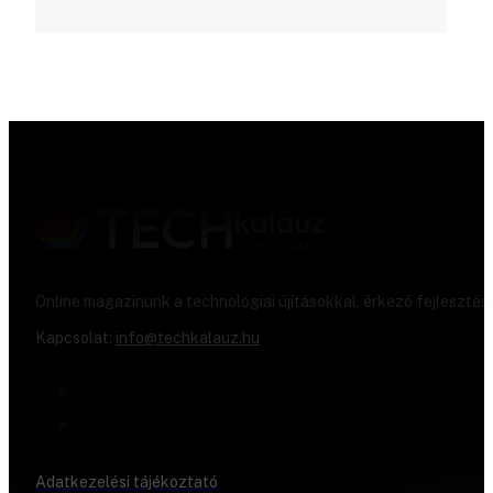
Online magazinunk a technológiai újításokkal, érkező fejlesztés
Kapcsolat:
info@techkalauz.hu
Adatkezelési tájékoztató