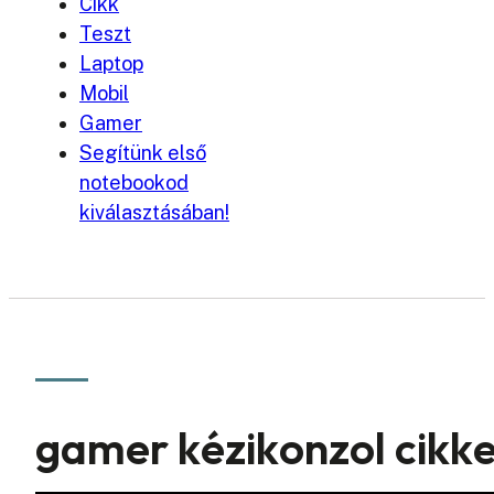
Cikk
Teszt
Laptop
Mobil
Gamer
Segítünk első
notebookod
kiválasztásában!
gamer kézikonzol cikk