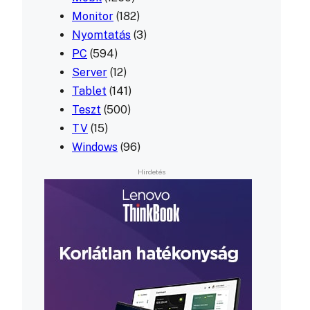
Monitor
(182)
Nyomtatás
(3)
PC
(594)
Server
(12)
Tablet
(141)
Teszt
(500)
TV
(15)
Windows
(96)