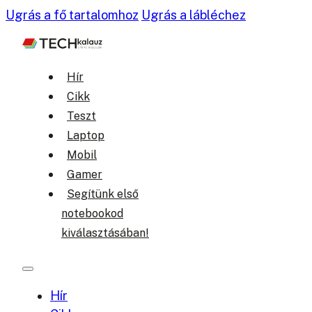
Ugrás a fő tartalomhoz
Ugrás a lábléchez
Hír
Cikk
Teszt
Laptop
Mobil
Gamer
Segítünk első
notebookod
kiválasztásában!
Hír