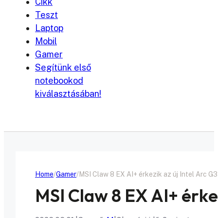
Cikk
Teszt
Laptop
Mobil
Gamer
Segítünk első
notebookod
kiválasztásában!
Home
Gamer
MSI Claw 8 EX AI+ érkezik az új Intel Arc G3
MSI Claw 8 EX AI+ érkez