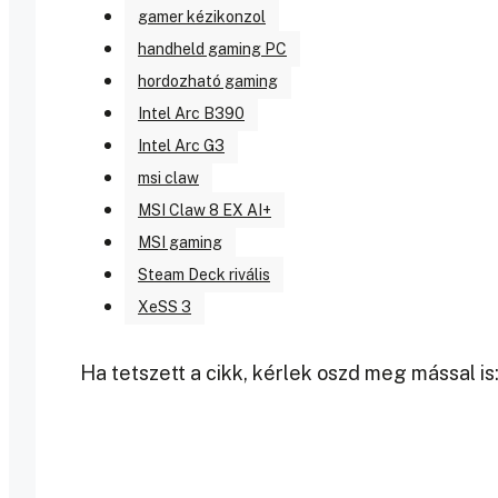
gamer kézikonzol
handheld gaming PC
hordozható gaming
Intel Arc B390
Intel Arc G3
msi claw
MSI Claw 8 EX AI+
MSI gaming
Steam Deck rivális
XeSS 3
Ha tetszett a cikk, kérlek oszd meg mással is