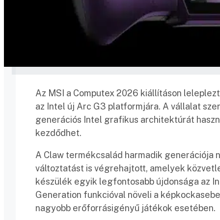
Az MSI a Computex 2026 kiállításon leleplezt
az Intel új Arc G3 platformjára. A vállalat sz
generációs Intel grafikus architektúrát haszn
kezdődhet.
A Claw termékcsalád harmadik generációja ne
változtatást is végrehajtott, amelyek közvetl
készülék egyik legfontosabb újdonsága az I
Generation funkcióval növeli a képkockasebe
nagyobb erőforrásigényű játékok esetében.