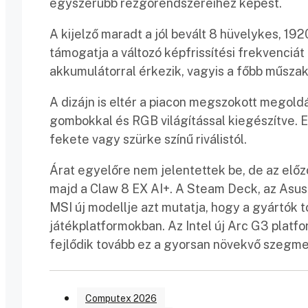
egyszerűbb rezgőrendszereihez képest.
A kijelző maradt a jól bevált 8 hüvelykes, 19
támogatja a változó képfrissítési frekvenci
akkumulátorral érkezik, vagyis a főbb műsza
A dizájn is eltér a piacon megszokott megoldáso
gombokkal és RGB világítással kiegészítve. 
fekete vagy szürke színű riválistól.
Árat egyelőre nem jelentettek be, de az előz
majd a Claw 8 EX AI+. A Steam Deck, az Asus 
MSI új modellje azt mutatja, hogy a gyártók 
játékplatformokban. Az Intel új Arc G3 platf
fejlődik tovább ez a gyorsan növekvő szegme
Computex 2026