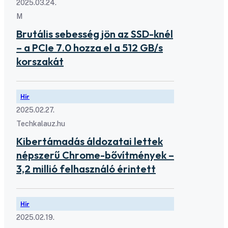
2025.03.24.
M
Brutális sebesség jön az SSD-knél
– a PCIe 7.0 hozza el a 512 GB/s
korszakát
Hír
2025.02.27.
Techkalauz.hu
Kibertámadás áldozatai lettek
népszerű Chrome-bővítmények –
3,2 millió felhasználó érintett
Hír
2025.02.19.