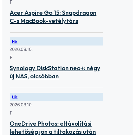
F
Acer Aspire Go 15: Snapdragon
C-s MacBook-vetélytárs
Hír
2026.08.10.
F
Synology DiskStation neo+: négy
új NAS, olcsóbban
Hír
2026.08.10.
F
OneDrive Photos: eltávolítási
lehetőség jön a tiltakozás után