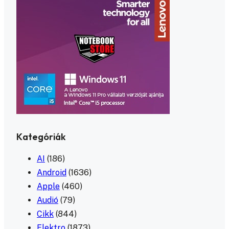
Kategóriák
AI
(186)
Android
(1636)
Apple
(460)
Audió
(79)
Cikk
(844)
Elektro
(1873)