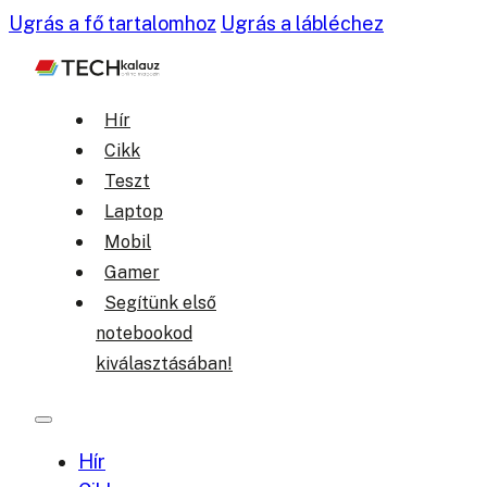
Ugrás a fő tartalomhoz
Ugrás a lábléchez
Hír
Cikk
Teszt
Laptop
Mobil
Gamer
Segítünk első
notebookod
kiválasztásában!
Hír