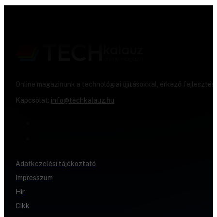
Online magazinunk a technológiai újításokkal, érkező fejlesztés
Kapcsolat:
info@techkalauz.hu
Adatkezelési tájékoztató
Impresszum
Hír
Cikk