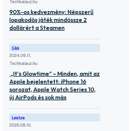
Techkalauz.hu
90%-os kedvezmény: Népszerű
lopakodós játék mindössze 2
dollárért a Steamen
Cikk
2024.09.11.
Techkalauz.hu
„It’s Glowtime” – Minden, amit az
Apple bejelentett: iPhone 16
sorozat, Apple Watch Series 10,
új AirPods és sok más
Laptop
2026.08.10.