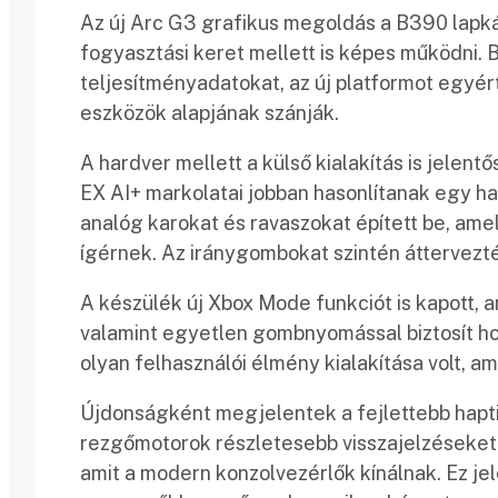
Az új Arc G3 grafikus megoldás a B390 lapká
fogyasztási keret mellett is képes működni. 
teljesítményadatokat, az új platformot egy
eszközök alapjának szánják.
A hardver mellett a külső kialakítás is jelen
EX AI+ markolatai jobban hasonlítanak egy h
analóg karokat és ravaszokat épített be, am
ígérnek. Az iránygombokat szintén áttervezt
A készülék új Xbox Mode funkciót is kapott, a
valamint egyetlen gombnyomással biztosít hoz
olyan felhasználói élmény kialakítása volt, 
Újdonságként megjelentek a fejlettebb haptiku
rezgőmotorok részletesebb visszajelzéseket 
amit a modern konzolvezérlők kínálnak. Ez je