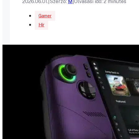
2026.06.01.
|
Szerző:
M
|
Olvasási idő: 2 minutes
Gamer
Hír