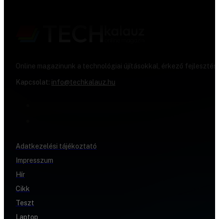
Online magazinunk a technológiai újításokkal, érkező fejlesztés
Kapcsolat:
info@techkalauz.hu
Adatkezelési tájékoztató
Impresszum
Hír
Cikk
Teszt
Laptop