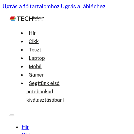
Ugrás a fő tartalomhoz
Ugrás a lábléchez
Hír
Cikk
Teszt
Laptop
Mobil
Gamer
Segítünk első
notebookod
kiválasztásában!
Hír