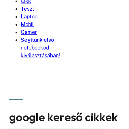
Cikk
Teszt
Laptop
Mobil
Gamer
Segítünk első
notebookod
kiválasztásában!
google kereső cikkek