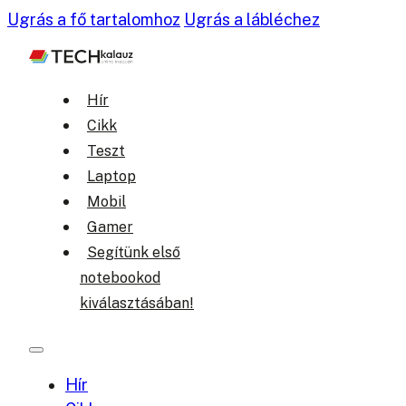
Ugrás a fő tartalomhoz
Ugrás a lábléchez
Hír
Cikk
Teszt
Laptop
Mobil
Gamer
Segítünk első
notebookod
kiválasztásában!
Hír