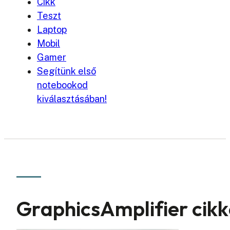
Cikk
Teszt
Laptop
Mobil
Gamer
Segítünk első
notebookod
kiválasztásában!
GraphicsAmplifier cik