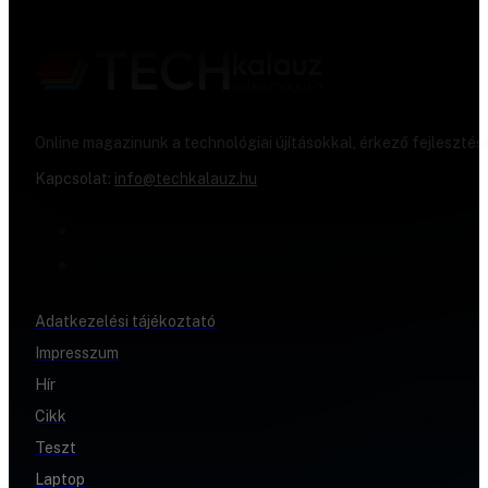
Online magazinunk a technológiai újításokkal, érkező fejlesztés
Kapcsolat:
info@techkalauz.hu
Adatkezelési tájékoztató
Impresszum
Hír
Cikk
Teszt
Laptop