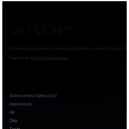
Online magazinunk a technológiai újításokkal, érkező fejlesztés
Kapcsolat:
info@techkalauz.hu
Adatkezelési tájékoztató
Impresszum
Hír
Cikk
Teszt