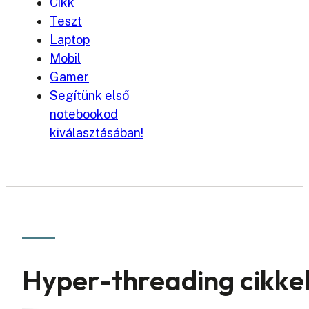
Cikk
Teszt
Laptop
Mobil
Gamer
Segítünk első
notebookod
kiválasztásában!
Hyper-threading cikke