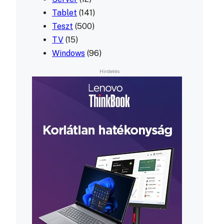
Tablet
(141)
Teszt
(500)
TV
(15)
Windows
(96)