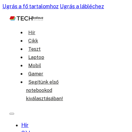
Ugrás a fő tartalomhoz
Ugrás a lábléchez
Hír
Cikk
Teszt
Laptop
Mobil
Gamer
Segítünk első
notebookod
kiválasztásában!
Hír