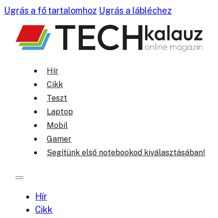
Ugrás a fő tartalomhoz
Ugrás a lábléchez
Hír
Cikk
Teszt
Laptop
Mobil
Gamer
Segítünk első notebookod kiválasztásában!
Hír
Cikk