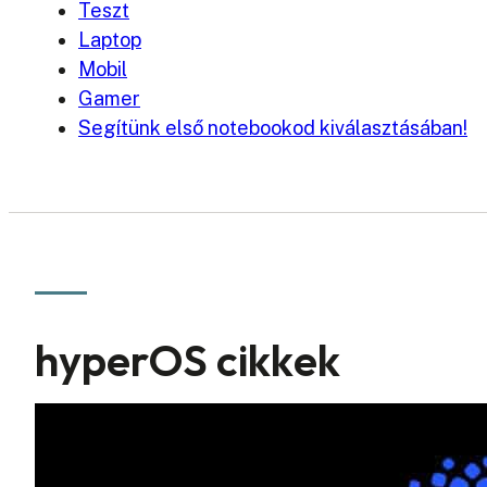
Teszt
Laptop
Mobil
Gamer
Segítünk első notebookod kiválasztásában!
hyperOS cikkek