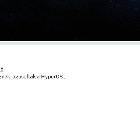
-t
sznek jogosultak a HyperOS…