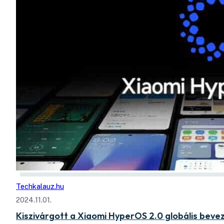
Techkalauz.hu
2024.11.01.
Kiszivárgott a Xiaomi HyperOS 2.0 globális beve