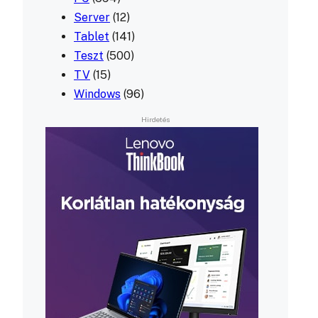
Server
(12)
Tablet
(141)
Teszt
(500)
TV
(15)
Windows
(96)