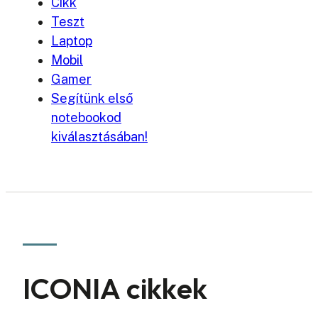
Cikk
Teszt
Laptop
Mobil
Gamer
Segítünk első
notebookod
kiválasztásában!
ICONIA cikkek