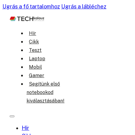
Ugrás a fő tartalomhoz
Ugrás a lábléchez
Hír
Cikk
Teszt
Laptop
Mobil
Gamer
Segítünk első
notebookod
kiválasztásában!
Hír