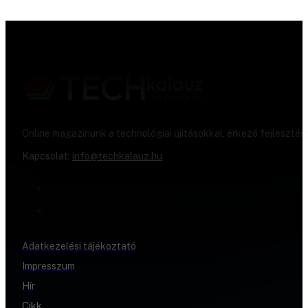
Online magazinunk a technológiai újításokkal, érkező fejlesztés
Kapcsolat:
info@techkalauz.hu
Adatkezelési tájékoztató
Impresszum
Hír
Cikk