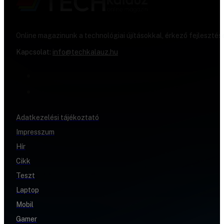
Online magazinunk a technológiai újításokkal, érkező fejlesztés
Kapcsolat:
info@techkalauz.hu
Adatkezelési tájékoztató
Impresszum
Hír
Cikk
Teszt
Laptop
Mobil
Gamer