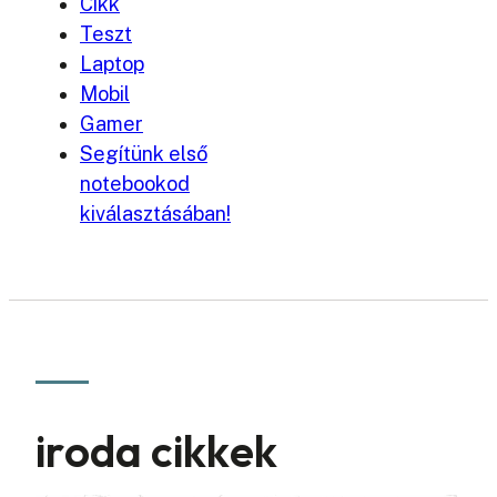
Cikk
Teszt
Laptop
Mobil
Gamer
Segítünk első
notebookod
kiválasztásában!
iroda cikkek