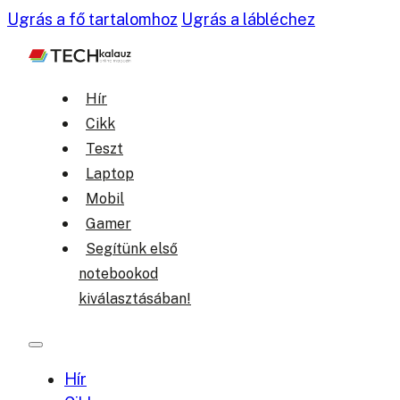
Ugrás a fő tartalomhoz
Ugrás a lábléchez
Hír
Cikk
Teszt
Laptop
Mobil
Gamer
Segítünk első
notebookod
kiválasztásában!
Hír