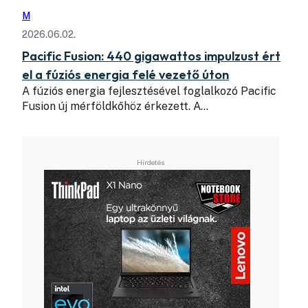
M
2026.06.02.
Pacific Fusion: 440 gigawattos impulzust ért
el a fúziós energia felé vezető úton
A fúziós energia fejlesztésével foglalkozó Pacific
Fusion új mérföldkőhöz érkezett. A…