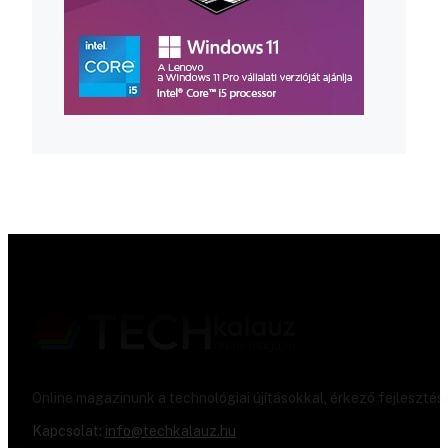
Online magazinunk a technológiai újításokkal, érkező fejlesztés
Kapcsolat:
info@techkalauz.hu