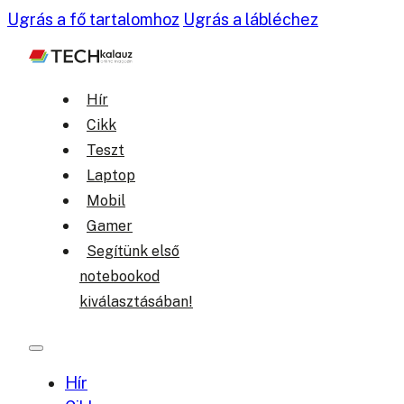
Ugrás a fő tartalomhoz
Ugrás a lábléchez
Hír
Cikk
Teszt
Laptop
Mobil
Gamer
Segítünk első
notebookod
kiválasztásában!
Hír