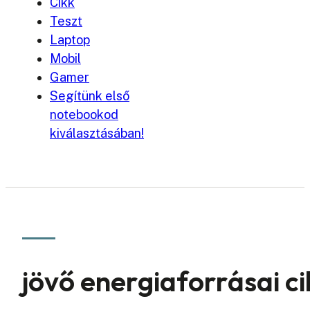
Cikk
Teszt
Laptop
Mobil
Gamer
Segítünk első
notebookod
kiválasztásában!
jövő energiaforrásai c