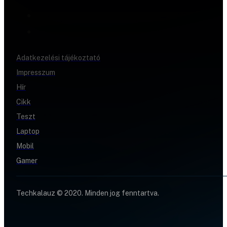
Adatkezelési tájékoztató
Impresszum
Hír
Cikk
Teszt
Laptop
Mobil
Gamer
Techkalauz © 2020. Minden jog fenntartva.