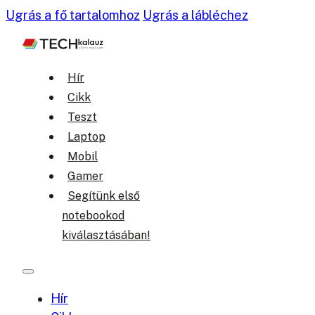
Ugrás a fő tartalomhoz
Ugrás a lábléchez
Hír
Cikk
Teszt
Laptop
Mobil
Gamer
Segítünk első
notebookod
kiválasztásában!
Hír