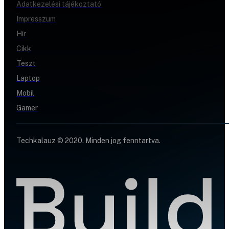
Adatkezelési tájékoztató
Impresszum
Hír
Cikk
Teszt
Laptop
Mobil
Gamer
Techkalauz © 2020. Minden jog fenntartva.