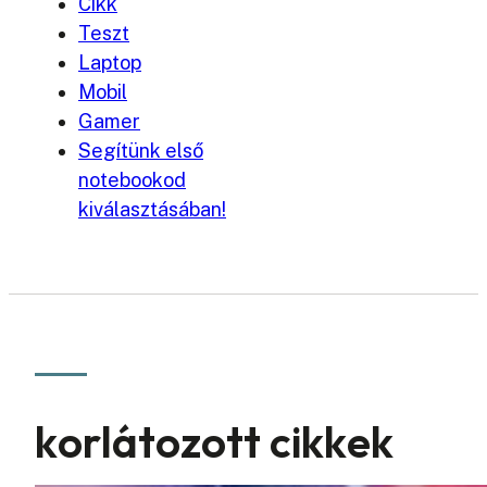
Cikk
Teszt
Laptop
Mobil
Gamer
Segítünk első
notebookod
kiválasztásában!
korlátozott cikkek