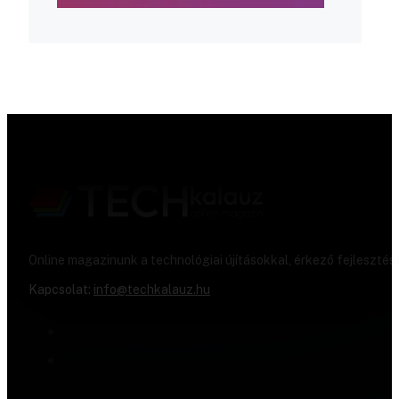
Online magazinunk a technológiai újításokkal, érkező fejlesztés
Kapcsolat:
info@techkalauz.hu