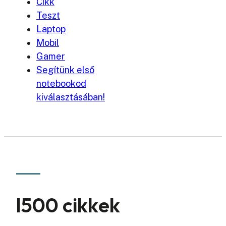
Cikk
Teszt
Laptop
Mobil
Gamer
Segítünk első
notebookod
kiválasztásában!
l500 cikkek