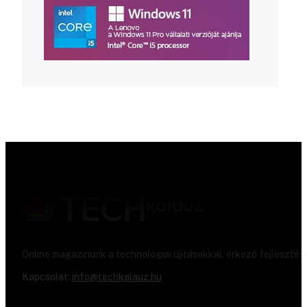
Online magazinunk a technológiai újításokkal, érkező fejlesztés
Kapcsolat:
info@techkalauz.hu