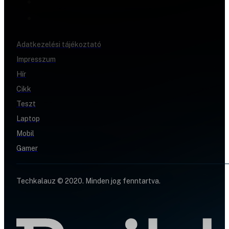
Adatkezelési tájékoztató
Impresszum
Hír
Cikk
Teszt
Laptop
Mobil
Gamer
Techkalauz © 2020. Minden jog fenntartva.