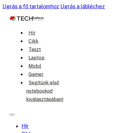
Ugrás a fő tartalomhoz
Ugrás a lábléchez
Hír
Cikk
Teszt
Laptop
Mobil
Gamer
Segítünk első
notebookod
kiválasztásában!
Hír