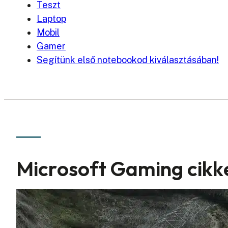
Teszt
Laptop
Mobil
Gamer
Segítünk első notebookod kiválasztásában!
Microsoft Gaming cikk