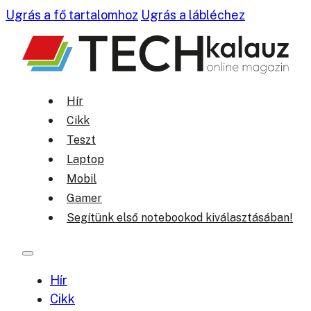
Ugrás a fő tartalomhoz
Ugrás a lábléchez
Hír
Cikk
Teszt
Laptop
Mobil
Gamer
Segítünk első notebookod kiválasztásában!
Hír
Cikk