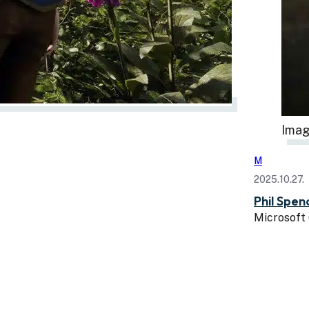
Imag
M
2025.10.27.
Phil Spen
Microsoft 