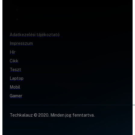
Adatkezelési tájékoztató
Impresszum
Hír
Cikk
Teszt
Laptop
Mobil
Gamer
Techkalauz © 2020. Minden jog fenntartva.