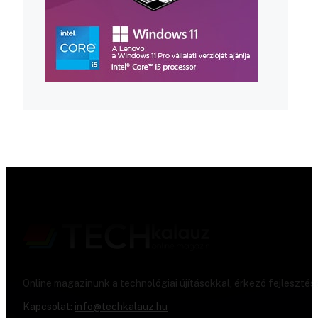
Online magazinunk a technológiai újításokkal, érkező fejlesztés
Kapcsolat:
info@techkalauz.hu