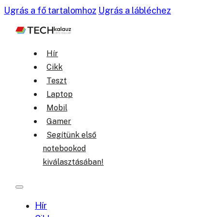
Ugrás a fő tartalomhoz
Ugrás a lábléchez
Hír
Cikk
Teszt
Laptop
Mobil
Gamer
Segítünk első
notebookod
kiválasztásában!
Hír