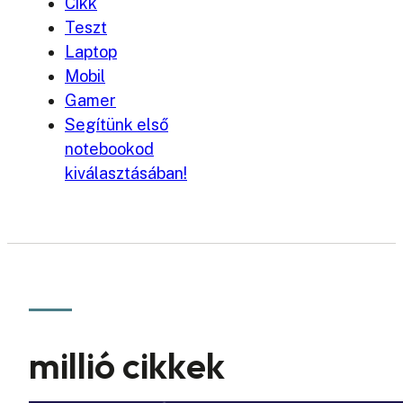
Cikk
Teszt
Laptop
Mobil
Gamer
Segítünk első
notebookod
kiválasztásában!
millió cikkek