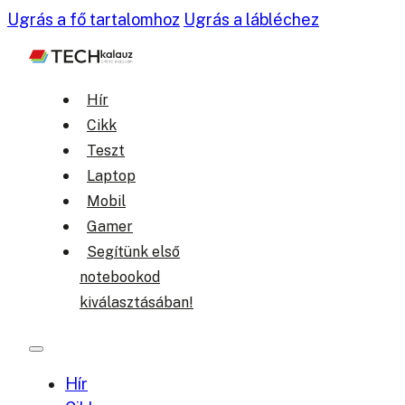
Ugrás a fő tartalomhoz
Ugrás a lábléchez
Hír
Cikk
Teszt
Laptop
Mobil
Gamer
Segítünk első
notebookod
kiválasztásában!
Hír