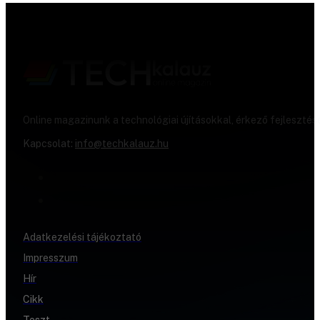
Online magazinunk a technológiai újításokkal, érkező fejlesztés
Kapcsolat:
info@techkalauz.hu
Adatkezelési tájékoztató
Impresszum
Hír
Cikk
Teszt