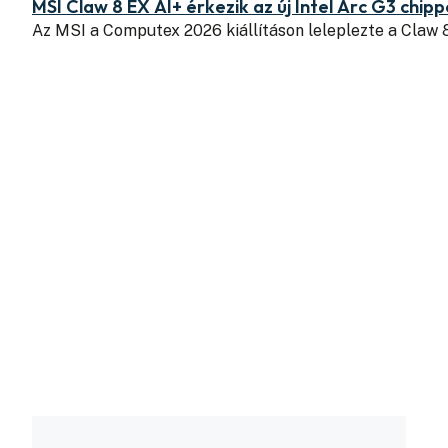
MSI Claw 8 EX AI+ érkezik az új Intel Arc G3 chipp
Az MSI a Computex 2026 kiállításon leleplezte a Claw