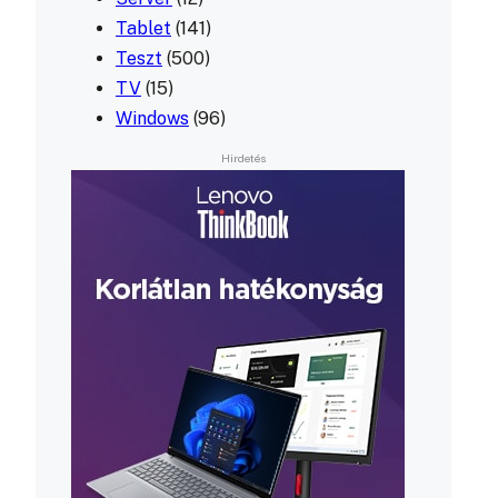
Tablet
(141)
Teszt
(500)
TV
(15)
Windows
(96)