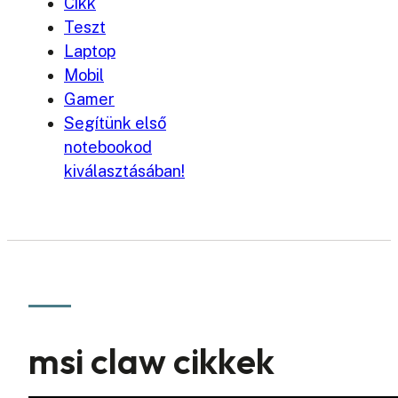
Cikk
Teszt
Laptop
Mobil
Gamer
Segítünk első
notebookod
kiválasztásában!
msi claw cikkek