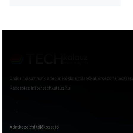
Online magazinunk a technológiai újításokkal, érkező fejlesztés
Kapcsolat:
info@techkalauz.hu
Adatkezelési tájékoztató