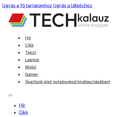
Ugrás a fő tartalomhoz
Ugrás a lábléchez
Hír
Cikk
Teszt
Laptop
Mobil
Gamer
Segítünk első notebookod kiválasztásában!
Hír
Cikk