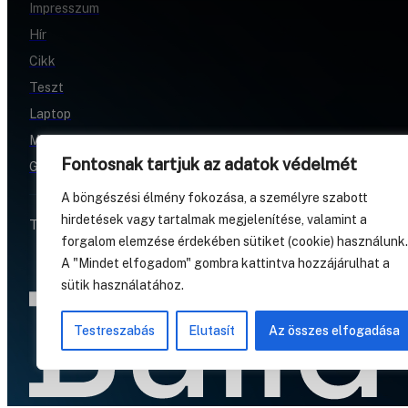
Impresszum
Hír
Cikk
Teszt
Laptop
Mobil
Fontosnak tartjuk az adatok védelmét
Gamer
A böngészési élmény fokozása, a személyre szabott
hirdetések vagy tartalmak megjelenítése, valamint a
Techkalauz © 2020. Minden jog fenntartva.
forgalom elemzése érdekében sütiket (cookie) használunk.
A "Mindet elfogadom" gombra kattintva hozzájárulhat a
sütik használatához.
Testreszabás
Elutasít
Az összes elfogadása