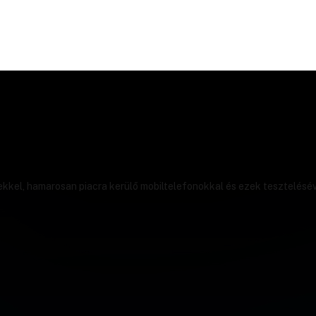
ekkel, hamarosan piacra kerülő mobiltelefonokkal és ezek tesztelésév