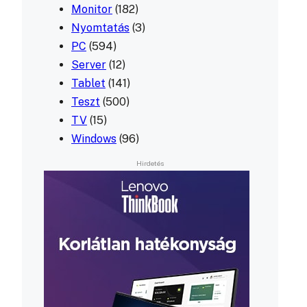
Monitor
(182)
Nyomtatás
(3)
PC
(594)
Server
(12)
Tablet
(141)
Teszt
(500)
TV
(15)
Windows
(96)