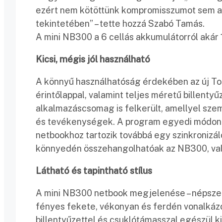
ezért nem kötöttünk kompromisszumot sem a
tekintetében” – tette hozzá Szabó Tamás.
A mini NB300 a 6 cellás akkumulátorról akár 
Kicsi, mégis jól használható
A könnyű használhatóság érdekében az új Tos
érintőlappal, valamint teljes méretű billenty
alkalmazáscsomag is felkerült, amellyel sz
és tevékenységek. A program egyedi módon bi
netbookhoz tartozik továbbá egy szinkronizál
könnyedén összehangolhatóak az NB300, vala
Látható és tapintható stílus
A mini NB300 netbook megjelenése – népszerű
fényes fekete, vékonyan és ferdén vonalkázot
billentyűzettel és csuklótámasszal egészül ki