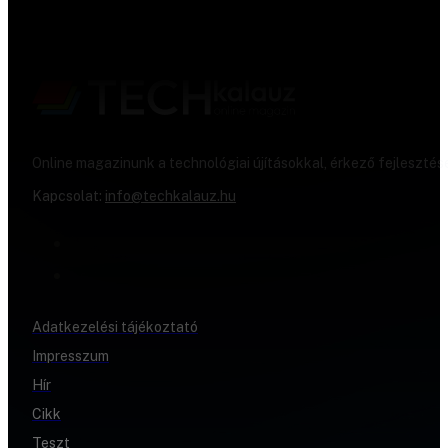
Online magazinunk a technológiai újításokkal, érkező fejlesztés
Kapcsolat:
info@techkalauz.hu
Adatkezelési tájékoztató
Impresszum
Hír
Cikk
Teszt