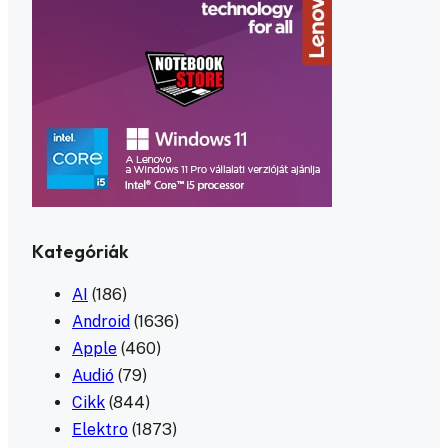
Kategóriák
AI
(186)
Android
(1636)
Apple
(460)
Audió
(79)
Cikk
(844)
Elektro
(1873)