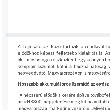
A fejlesztések közé tartozik a rendkívül h
elődökhöz képest fejlettebb kialakítás is. 
akik másodlagos eszközként egy könnyen ho
kompromisszumot kötni a használhatóság 
negyedévétől Magyarországon is megvásáro
Hosszabb akkumulátoros üzemidő az egész
„A népszerű elődök sikerére építve továbbfej
mini NB300 megjelenése még kifinomultabb”
magyarországi marketing vezetője. „Mivel üg