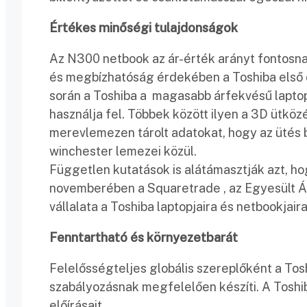
Értékes minőségi tulajdonságok
Az N300 netbook az ár-érték arányt fontosna
és megbízhatóság érdekében a Toshiba első os
során a Toshiba a magasabb árfekvésű laptop
használja fel. Többek között ilyen a 3D ütkö
merevlemezen tárolt adatokat, hogy az ütés b
winchester lemezei közül.
Független kutatások is alátámasztják azt, ho
novemberében a Squaretrade , az Egyesült Á
vállalata a Toshiba laptopjaira és netbookjai
Fenntartható és környezetbarát
Felelősségteljes globális szereplőként a To
szabályozásnak megfelelően készíti. A Toshi
előírásait.