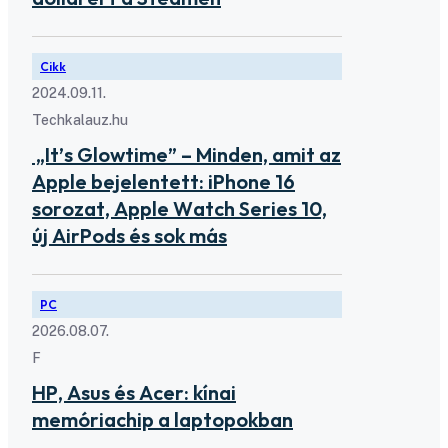
Cikk
2024.09.11.
Techkalauz.hu
„It’s Glowtime” – Minden, amit az
Apple bejelentett: iPhone 16
sorozat, Apple Watch Series 10,
új AirPods és sok más
PC
2026.08.07.
F
HP, Asus és Acer: kínai
memóriachip a laptopokban