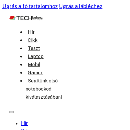
Ugrás a fő tartalomhoz
Ugrás a lábléchez
Hír
Cikk
Teszt
Laptop
Mobil
Gamer
Segítünk első
notebookod
kiválasztásában!
Hír