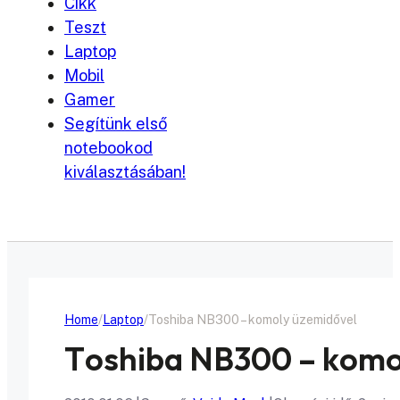
Cikk
Teszt
Laptop
Mobil
Gamer
Segítünk első
notebookod
kiválasztásában!
Home
Laptop
Toshiba NB300 – komoly üzemidővel
Toshiba NB300 – komo