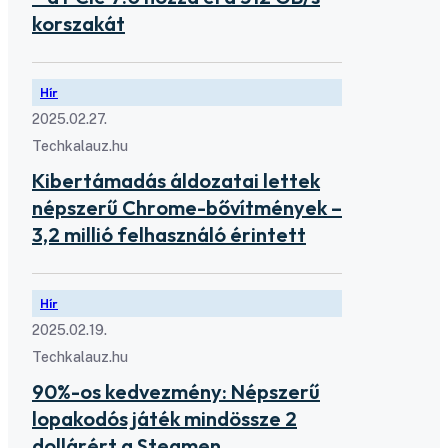
korszakát
Hír
2025.02.27.
Techkalauz.hu
Kibertámadás áldozatai lettek
népszerű Chrome-bővítmények –
3,2 millió felhasználó érintett
Hír
2025.02.19.
Techkalauz.hu
90%-os kedvezmény: Népszerű
lopakodós játék mindössze 2
dollárért a Steamen