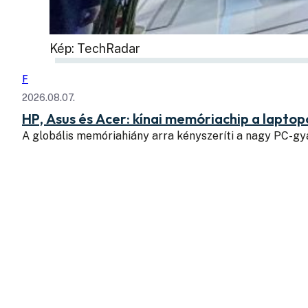
Kép: TechRadar
F
2026.08.07.
HP, Asus és Acer: kínai memóriachip a lapto
A globális memóriahiány arra kényszeríti a nagy PC-g