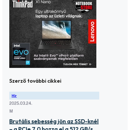
Szerző további cikkei
Hír
2025.03.24.
M
Brutális sebesség jön az SSD-knél
– a PCIe 7.0 hozza el a 512 GB/s