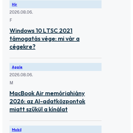
Hír
2026.08.06.
F
Windows 10 LTSC 2021
támogatás vége: mi vár a
cégekre?
Apple
2026.08.06.
M
MacBook Air memóriahiány
2026: az AI-adatközpontok
miatt szűkül a kínálat
Mobil