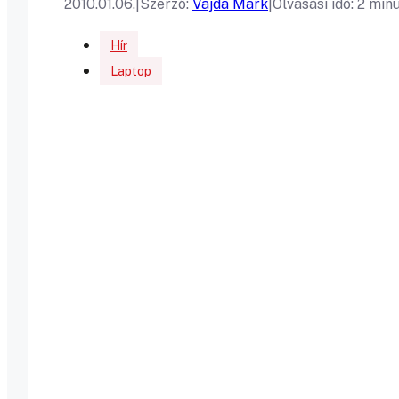
2010.01.06.
|
Szerző:
Vajda Mark
|
Olvasási idő: 2 min
Hír
Laptop