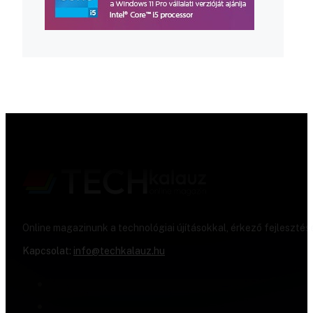
Online magazinunk a technológiai újításokkal, érkező fejlesztés
Kapcsolat:
info@techkalauz.hu