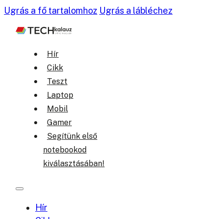
Ugrás a fő tartalomhoz
Ugrás a lábléchez
Hír
Cikk
Teszt
Laptop
Mobil
Gamer
Segítünk első
notebookod
kiválasztásában!
Hír