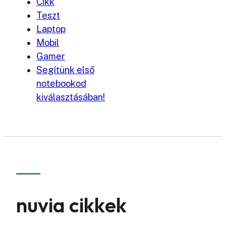
Cikk
Teszt
Laptop
Mobil
Gamer
Segítünk első
notebookod
kiválasztásában!
nuvia cikkek