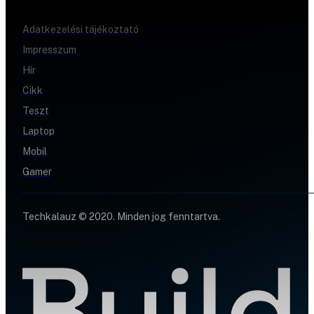
Adatkezelési tájékoztató
Impresszum
Hír
Cikk
Teszt
Laptop
Mobil
Gamer
Techkalauz © 2020. Minden jog fenntartva.