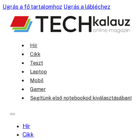
Ugrás a fő tartalomhoz
Ugrás a lábléchez
Hír
Cikk
Teszt
Laptop
Mobil
Gamer
Segítünk első notebookod kiválasztásában!
Hír
Cikk