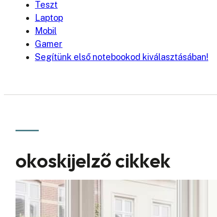
Teszt
Laptop
Mobil
Gamer
Segítünk első notebookod kiválasztásában!
okoskijelző cikkek