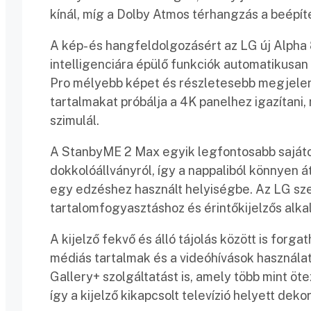
kínál, míg a Dolby Atmos térhangzás a beépít
A kép- és hangfeldolgozásért az LG új Alpha
intelligenciára épülő funkciók automatikusan 
Pro mélyebb képet és részletesebb megjelení
tartalmakat próbálja a 4K panelhez igazítani, 
szimulál.
A StanbyME 2 Max egyik legfontosabb sajátoss
dokkolóállványról, így a nappaliból könnyen
egy edzéshez használt helyiségbe. Az LG sze
tartalomfogyasztáshoz és érintőkijelzős alka
A kijelző fekvő és álló tájolás között is forg
médiás tartalmak és a videóhívások használa
Gallery+ szolgáltatást is, amely több mint öt
így a kijelző kikapcsolt televízió helyett dek