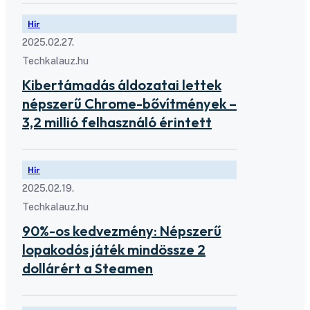
Hír
2025.02.27.
Techkalauz.hu
Kibertámadás áldozatai lettek
népszerű Chrome-bővítmények –
3,2 millió felhasználó érintett
Hír
2025.02.19.
Techkalauz.hu
90%-os kedvezmény: Népszerű
lopakodós játék mindössze 2
dollárért a Steamen