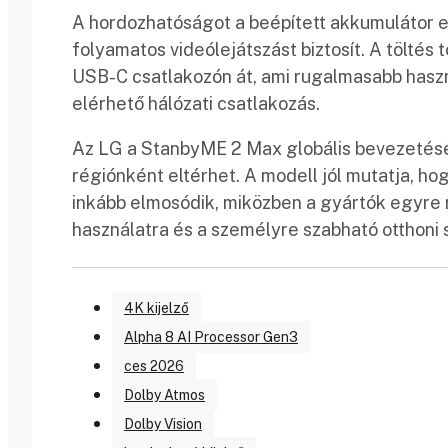
A hordozhatóságot a beépített akkumulátor egé
folyamatos videólejátszást biztosít. A töltés
USB-C csatlakozón át, ami rugalmasabb haszná
elérhető hálózati csatlakozás.
Az LG a StanbyME 2 Max globális bevezetésé
régiónként eltérhet. A modell jól mutatja, hog
inkább elmosódik, miközben a gyártók egyre 
használatra és a személyre szabható otthoni 
4K kijelző
Alpha 8 AI Processor Gen3
ces 2026
Dolby Atmos
Dolby Vision