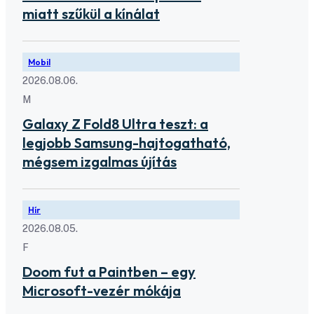
miatt szűkül a kínálat
Mobil
2026.08.06.
M
Galaxy Z Fold8 Ultra teszt: a
legjobb Samsung-hajtogatható,
mégsem izgalmas újítás
Hír
2026.08.05.
F
Doom fut a Paintben – egy
Microsoft-vezér mókája