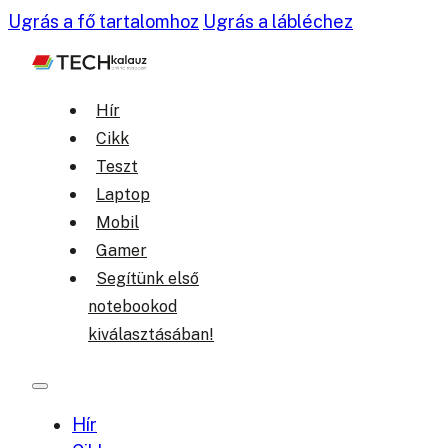
Ugrás a fő tartalomhoz
Ugrás a lábléchez
Hír
Cikk
Teszt
Laptop
Mobil
Gamer
Segítünk első
notebookod
kiválasztásában!
Hír