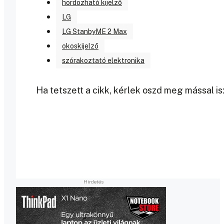
hordozható kijelző
LG
LG StanbyME 2 Max
okoskijelző
szórakoztató elektronika
Ha tetszett a cikk, kérlek oszd meg mással is