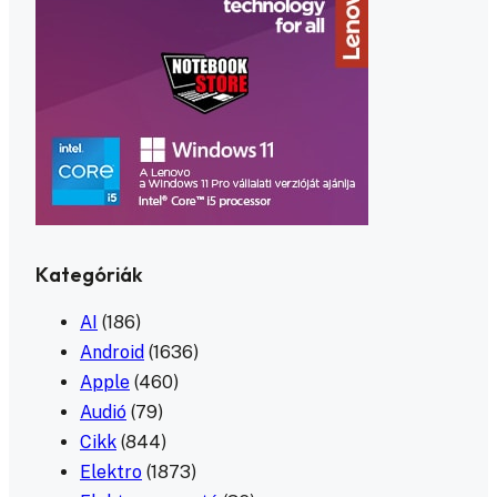
Kategóriák
AI
(186)
Android
(1636)
Apple
(460)
Audió
(79)
Cikk
(844)
Elektro
(1873)