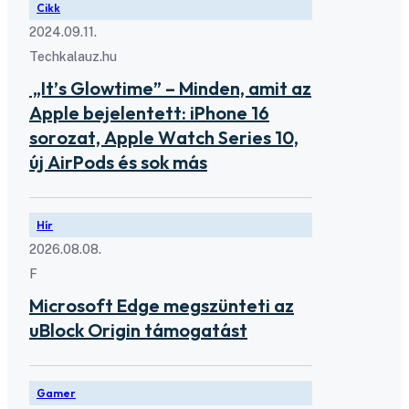
Cikk
2024.09.11.
Techkalauz.hu
„It’s Glowtime” – Minden, amit az
Apple bejelentett: iPhone 16
sorozat, Apple Watch Series 10,
új AirPods és sok más
Hír
2026.08.08.
F
Microsoft Edge megszünteti az
uBlock Origin támogatást
Gamer