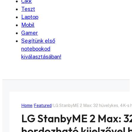
Cikk
Teszt
Laptop
Mobil
Gamer
Segítünk első
notebookod
kiválasztásában!
Home
Featured
LG StanbyME 2 Max: 32 hüvelykes, 4K-s h
LG StanbyME 2 Max: 32
hordozható kijelzővel 