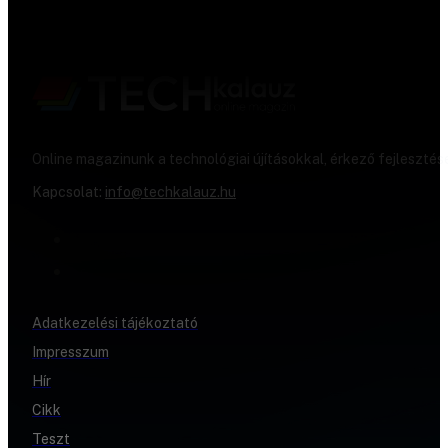
Online magazinunk a technológiai újításokkal, érkező fejlesztés
Kapcsolat:
info@techkalauz.hu
Adatkezelési tájékoztató
Impresszum
Hír
Cikk
Teszt