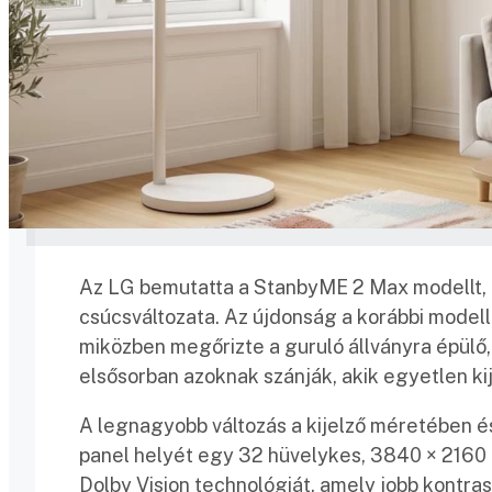
Az LG bemutatta a StanbyME 2 Max modellt, a
csúcsváltozata. Az újdonság a korábbi modell
miközben megőrizte a guruló állványra épülő
elsősorban azoknak szánják, akik egyetlen kij
A legnagyobb változás a kijelző méretében é
panel helyét egy 32 hüvelykes, 3840 × 2160 
Dolby Vision technológiát, amely jobb kontra