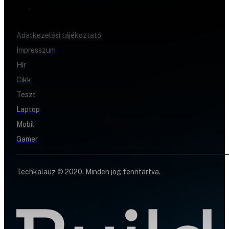
Adatkezelési tájékoztató
Impresszum
Hír
Cikk
Teszt
Laptop
Mobil
Gamer
Techkalauz © 2020. Minden jog fenntartva.