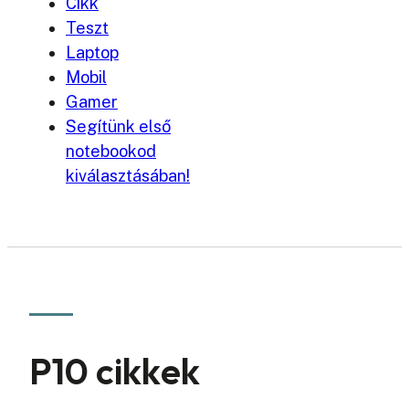
Cikk
Teszt
Laptop
Mobil
Gamer
Segítünk első
notebookod
kiválasztásában!
P10 cikkek