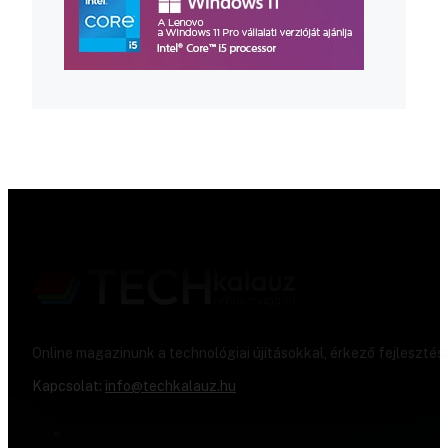
Online magazinunk a technológiai újításokkal, érkező fejlesztés
Kapcsolat:
info@techkalauz.hu