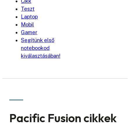
Cikk
Teszt
Laptop
Mobil
Gamer
Segítünk első
notebookod
kiválasztásában!
Pacific Fusion cikkek