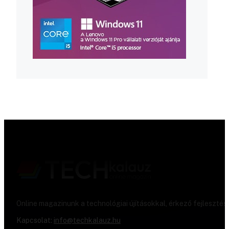
Online magazinunk a technológiai újításokkal, érkező fejlesztés
Kapcsolat:
info@techkalauz.hu