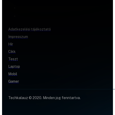
Adatkezelési tájékoztató
Impresszum
Hír
Cikk
Teszt
Laptop
Mobil
Gamer
Techkalauz © 2020. Minden jog fenntartva.