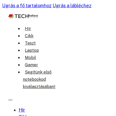
Ugrás a fő tartalomhoz
Ugrás a lábléchez
Hír
Cikk
Teszt
Laptop
Mobil
Gamer
Segítünk első
notebookod
kiválasztásában!
Hír