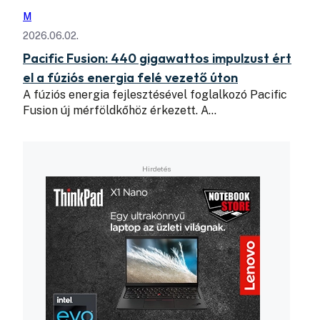
M
2026.06.02.
Pacific Fusion: 440 gigawattos impulzust ért
el a fúziós energia felé vezető úton
A fúziós energia fejlesztésével foglalkozó Pacific
Fusion új mérföldkőhöz érkezett. A…