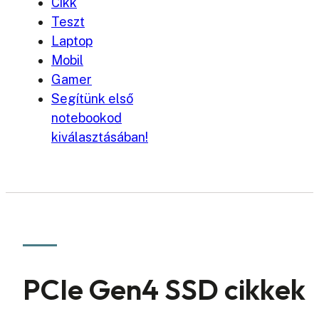
Cikk
Teszt
Laptop
Mobil
Gamer
Segítünk első
notebookod
kiválasztásában!
PCIe Gen4 SSD cikkek