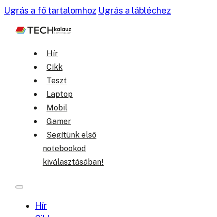
Ugrás a fő tartalomhoz
Ugrás a lábléchez
Hír
Cikk
Teszt
Laptop
Mobil
Gamer
Segítünk első
notebookod
kiválasztásában!
Hír