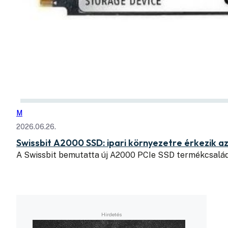
M
2026.06.26.
Swissbit A2000 SSD: ipari környezetre érkezik a
A Swissbit bemutatta új A2000 PCIe SSD termékcsaládj