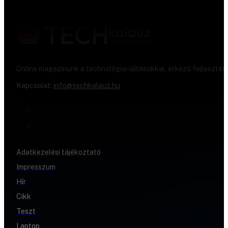
Online magazinunk a technológiai újításokkal, érkező fejlesztés
Kapcsolat:
info@techkalauz.hu
Adatkezelési tájékoztató
Impresszum
Hír
Cikk
Teszt
Laptop