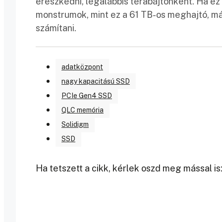
ereszkedni, legalábbis terabájtonként. Ha ez 
monstrumok, mint ez a 61 TB-os meghajtó, 
számítani.
adatközpont
nagy kapacitású SSD
PCIe Gen4 SSD
QLC memória
Solidigm
SSD
Ha tetszett a cikk, kérlek oszd meg mással is