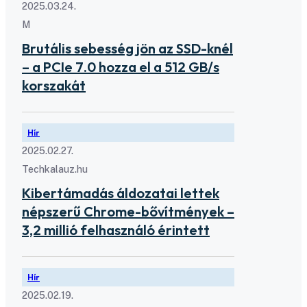
2025.03.24.
M
Brutális sebesség jön az SSD-knél
– a PCIe 7.0 hozza el a 512 GB/s
korszakát
Hír
2025.02.27.
Techkalauz.hu
Kibertámadás áldozatai lettek
népszerű Chrome-bővítmények –
3,2 millió felhasználó érintett
Hír
2025.02.19.