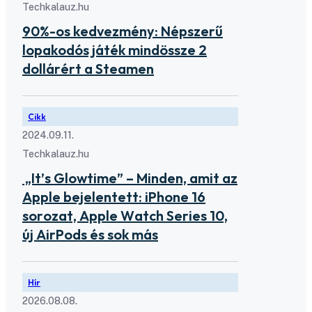
Techkalauz.hu
90%-os kedvezmény: Népszerű
lopakodós játék mindössze 2
dollárért a Steamen
Cikk
2024.09.11.
Techkalauz.hu
„It’s Glowtime” – Minden, amit az
Apple bejelentett: iPhone 16
sorozat, Apple Watch Series 10,
új AirPods és sok más
Hír
2026.08.08.