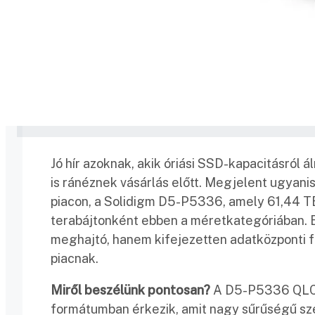
Jó hír azoknak, akik óriási SSD-kapacitásról 
is ránéznek vásárlás előtt. Megjelent ugyan
piacon, a Solidigm D5-P5336, amely 61,44 TB
terabájtonként ebben a méretkategóriában.
meghajtó, hanem kifejezetten adatközponti f
piacnak.
Miről beszélünk pontosan?
A D5-P5336 QLC m
formátumban érkezik, amit nagy sűrűségű sz