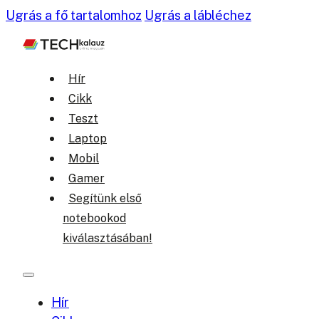
Ugrás a fő tartalomhoz
Ugrás a lábléchez
Hír
Cikk
Teszt
Laptop
Mobil
Gamer
Segítünk első
notebookod
kiválasztásában!
Hír