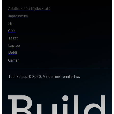
Adatkezelési tájékoztató
Impresszum
Hír
Cikk
Teszt
Laptop
Mobil
Gamer
Techkalauz © 2020. Minden jog fenntartva.