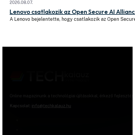
2026.08.07.
Lenovo csatlakozik az Open Secure AI Allian
A Lenovo bejelentette, hogy csatlakozik az Open Secure
Online magazinunk a technológiai újításokkal, érkező fejlesztés
Kapcsolat:
info@techkalauz.hu