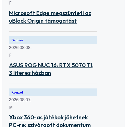
F
Microsoft Edge megszünteti az
uBlock Origin támogatást
Gamer
2026.08.08.
F
ASUS ROG NUC 16: RTX 5070 Ti,
3 literes házban
Konzol
2026.08.07.
M
Xbox 360-as játékok jöhetnek
PC-re: szivárgott dokumentum