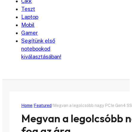
Cikk
Teszt
Laptop
Mobil
Gamer
Segítünk első
notebookod
kiválasztásában!
Home
Featured
Megvan a legolcsóbb nagy PCIe Gen4 SSD,
Megvan a legolcsóbb n
fog az ára