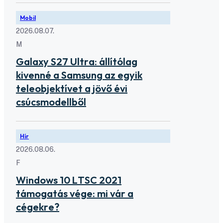
Mobil
2026.08.07.
M
Galaxy S27 Ultra: állítólag
kivenné a Samsung az egyik
teleobjektívet a jövő évi
csúcsmodellből
Hír
2026.08.06.
F
Windows 10 LTSC 2021
támogatás vége: mi vár a
cégekre?