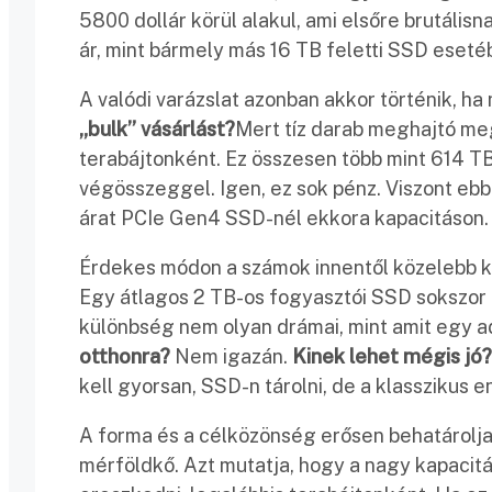
5800 dollár körül alakul, ami elsőre brutálisna
ár, mint bármely más 16 TB feletti SSD eseté
A valódi varázslat azonban akkor történik, h
„bulk” vásárlást?
Mert tíz darab meghajtó meg
terabájtonként. Ez összesen több mint 614 TB t
végösszeggel. Igen, ez sok pénz. Viszont eb
árat PCIe Gen4 SSD-nél ekkora kapacitáson.
Érdekes módon a számok innentől közelebb k
Egy átlagos 2 TB-os fogyasztói SSD sokszor 
különbség nem olyan drámai, mint amit egy a
otthonra?
Nem igazán.
Kinek lehet mégis jó?
kell gyorsan, SSD-n tárolni, de a klasszikus 
A forma és a célközönség erősen behatárolja
mérföldkő. Azt mutatja, hogy a nagy kapaci