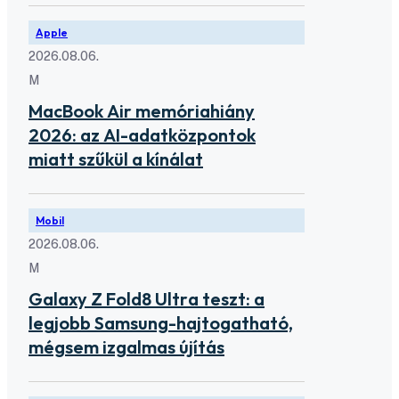
Apple
2026.08.06.
M
MacBook Air memóriahiány
2026: az AI-adatközpontok
miatt szűkül a kínálat
Mobil
2026.08.06.
M
Galaxy Z Fold8 Ultra teszt: a
legjobb Samsung-hajtogatható,
mégsem izgalmas újítás