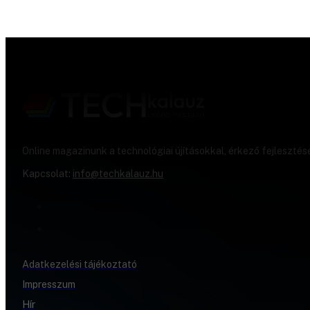
Online magazinunk a technológiai újításokkal, érkező fejlesztés
Kapcsolat:
info@techkalauz.hu
Adatkezelési tájékoztató
Impresszum
Hír