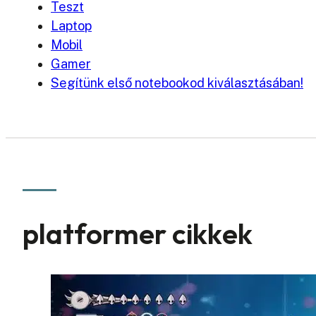
Teszt
Laptop
Mobil
Gamer
Segítünk első notebookod kiválasztásában!
platformer cikkek