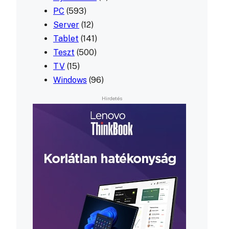
PC
(593)
Server
(12)
Tablet
(141)
Teszt
(500)
TV
(15)
Windows
(96)