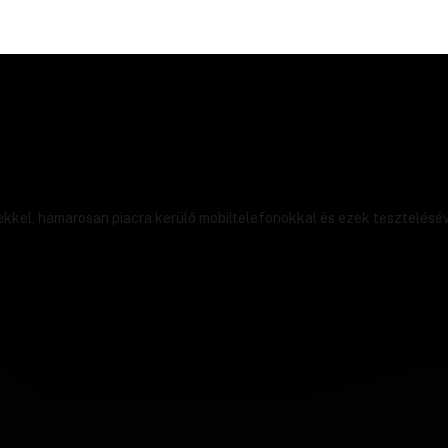
ekkel, hamarosan piacra kerülő mobiltelefonokkal és ezek tesztelésév