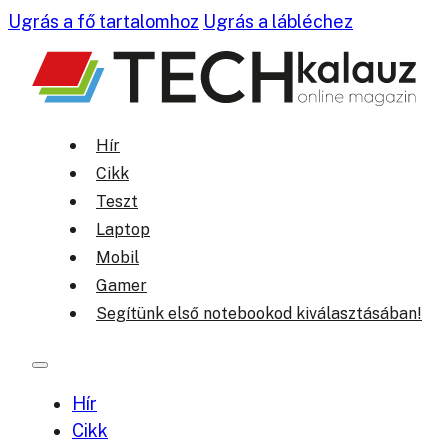
Ugrás a fő tartalomhoz
Ugrás a lábléchez
Hír
Cikk
Teszt
Laptop
Mobil
Gamer
Segítünk első notebookod kiválasztásában!
Hír
Cikk