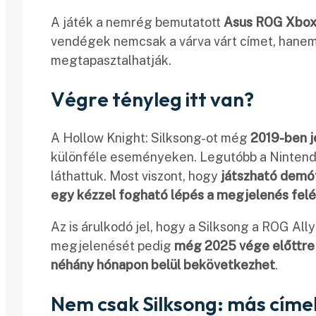
A játék a nemrég bemutatott
Asus ROG Xbox 
vendégek nemcsak a várva várt címet, hanem 
megtapasztalhatják.
Végre tényleg itt van?
A Hollow Knight: Silksong-ot még
2019-ben j
különféle eseményeken. Legutóbb a Nintend
láthattuk. Most viszont, hogy
játszható demót
egy kézzel fogható lépés a megjelenés felé
Az is árulkodó jel, hogy a Silksong a ROG All
megjelenését pedig
még 2025 vége előttre
néhány hónapon belül bekövetkezhet
.
Nem csak Silksong: más címek