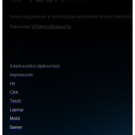
Online magazinunk a technológiai újításokkal, érkező fejlesztés
Kapcsolat:
info@techkalauz.hu
Adatkezelési tájékoztató
Impresszum
Hír
Cikk
Teszt
Laptop
Mobil
Gamer