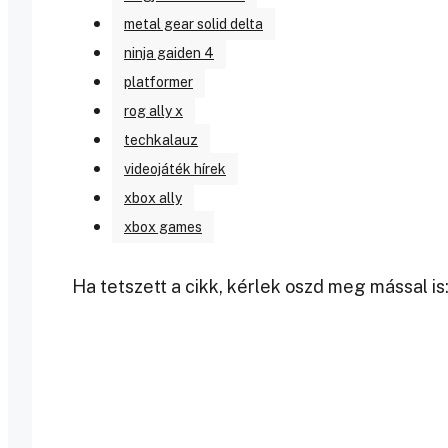
metal gear solid delta
ninja gaiden 4
platformer
rog ally x
techkalauz
videojáték hírek
xbox ally
xbox games
Ha tetszett a cikk, kérlek oszd meg mással is