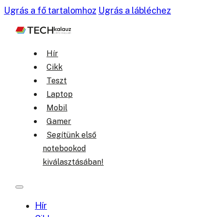
Ugrás a fő tartalomhoz
Ugrás a lábléchez
Hír
Cikk
Teszt
Laptop
Mobil
Gamer
Segítünk első
notebookod
kiválasztásában!
Hír