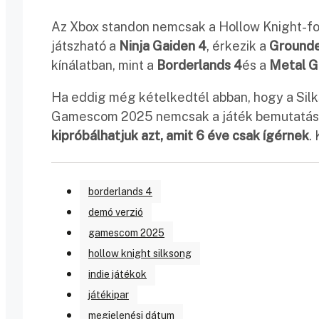
Az Xbox standon nemcsak a Hollow Knight-foly
játszható a
Ninja Gaiden 4
, érkezik a
Grounde
kínálatban, mint a
Borderlands 4
és a
Metal G
Ha eddig még kételkedtél abban, hogy a Silkso
Gamescom 2025 nemcsak a játék bemutatásár
kipróbálhatjuk azt, amit 6 éve csak ígérnek
.
borderlands 4
demó verzió
gamescom 2025
hollow knight silksong
indie játékok
játékipar
megjelenési dátum