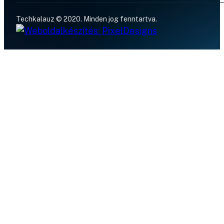
Techkalauz © 2020. Minden jog fenntartva.