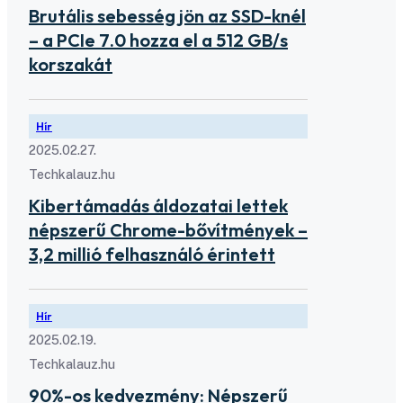
Brutális sebesség jön az SSD-knél
– a PCIe 7.0 hozza el a 512 GB/s
korszakát
Hír
2025.02.27.
Techkalauz.hu
Kibertámadás áldozatai lettek
népszerű Chrome-bővítmények –
3,2 millió felhasználó érintett
Hír
2025.02.19.
Techkalauz.hu
90%-os kedvezmény: Népszerű