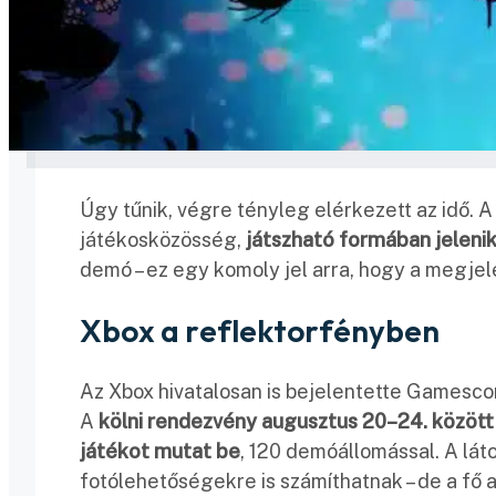
Úgy tűnik, végre tényleg elérkezett az idő. 
játékosközösség,
játszható formában jele
demó – ez egy komoly jel arra, hogy a megjel
Xbox a reflektorfényben
Az Xbox hivatalosan is bejelentette Gamesco
A
kölni rendezvény augusztus 20–24. között
játékot mutat be
, 120 demóállomással. A lát
fotólehetőségekre is számíthatnak – de a fő 