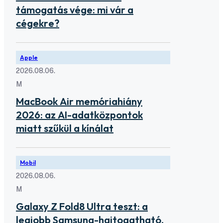
támogatás vége: mi vár a
cégekre?
Apple
2026.08.06.
M
MacBook Air memóriahiány
2026: az AI-adatközpontok
miatt szűkül a kínálat
Mobil
2026.08.06.
M
Galaxy Z Fold8 Ultra teszt: a
legjobb Samsung-hajtogatható,