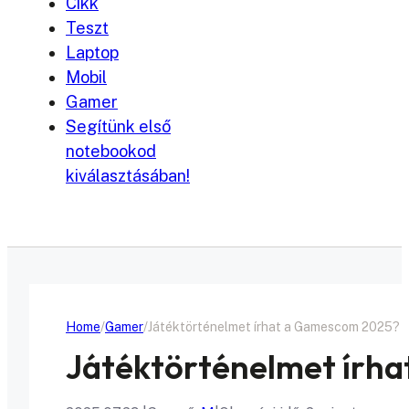
Cikk
Teszt
Laptop
Mobil
Gamer
Segítünk első
notebookod
kiválasztásában!
Home
Gamer
Játéktörténelmet írhat a Gamescom 2025?
Játéktörténelmet írh