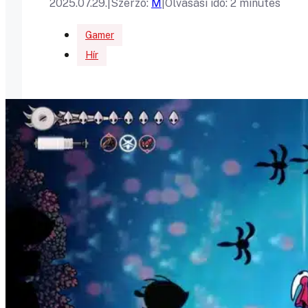
2025.07.29.
|
Szerző:
M
|
Olvasási idő: 2 minutes
Gamer
Hír