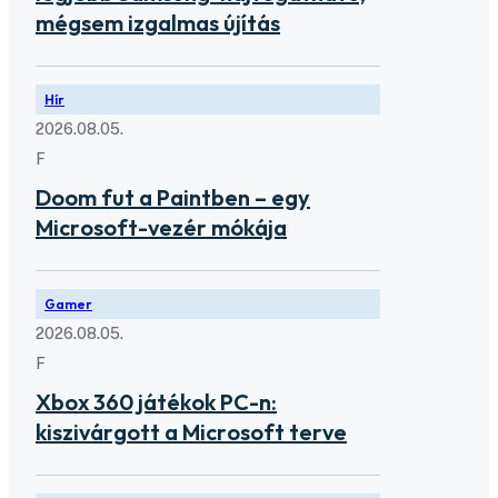
mégsem izgalmas újítás
Hír
2026.08.05.
F
Doom fut a Paintben – egy
Microsoft-vezér mókája
Gamer
2026.08.05.
F
Xbox 360 játékok PC-n:
kiszivárgott a Microsoft terve