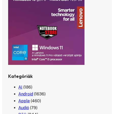
Kategóriák
AI
(186)
Android
(1636)
Apple
(460)
Audió
(79)