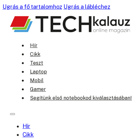
Ugrás a fő tartalomhoz
Ugrás a lábléchez
Hír
Cikk
Teszt
Laptop
Mobil
Gamer
Segítünk első notebookod kiválasztásában!
Hír
Cikk