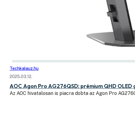
Techkalauz.hu
2025.03.12.
AOC Agon Pro AG276QSD: prémium QHD OLED ga
Az AOC hivatalosan is piacra dobta az Agon Pro AG27