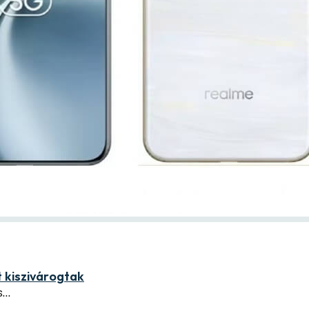
t kiszivárogtak
s…