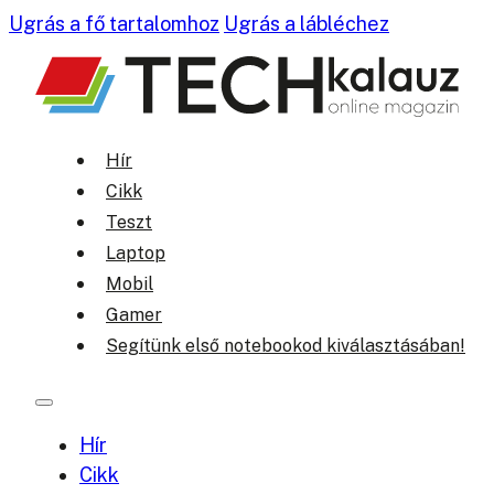
Ugrás a fő tartalomhoz
Ugrás a lábléchez
Hír
Cikk
Teszt
Laptop
Mobil
Gamer
Segítünk első notebookod kiválasztásában!
Hír
Cikk