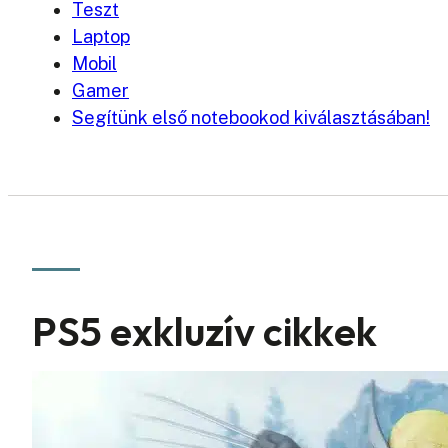
Teszt
Laptop
Mobil
Gamer
Segítünk első notebookod kiválasztásában!
PS5 exkluzív cikkek