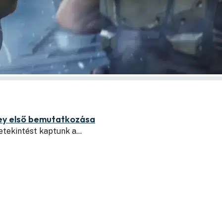
rey első bemutatkozása
etekintést kaptunk a…