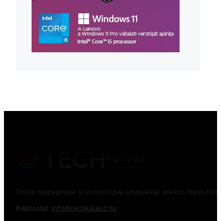
Online magazinunk a technológiai újításokkal, érkező fejlesztés
Kapcsolat:
info@techkalauz.hu