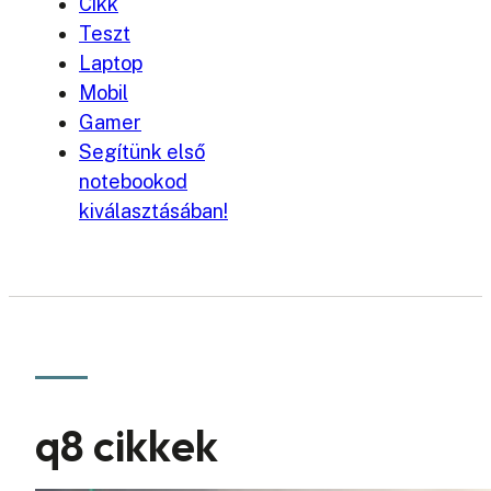
Cikk
Teszt
Laptop
Mobil
Gamer
Segítünk első
notebookod
kiválasztásában!
q8 cikkek