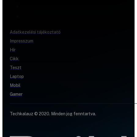
Adatkezelési tájékoztató
Impresszum
Hír
Cikk
Teszt
Laptop
Mobil
Gamer
Techkalauz © 2020. Minden jog fenntartva.