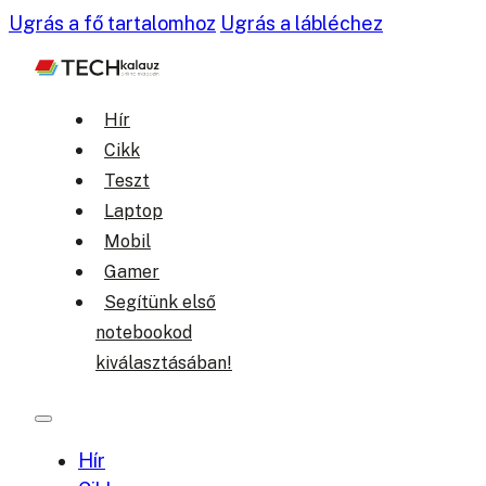
Ugrás a fő tartalomhoz
Ugrás a lábléchez
Hír
Cikk
Teszt
Laptop
Mobil
Gamer
Segítünk első
notebookod
kiválasztásában!
Hír