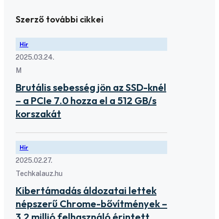
Szerző további cikkei
Hír
2025.03.24.
M
Brutális sebesség jön az SSD-knél
– a PCIe 7.0 hozza el a 512 GB/s
korszakát
Hír
2025.02.27.
Techkalauz.hu
Kibertámadás áldozatai lettek
népszerű Chrome-bővítmények –
3,2 millió felhasználó érintett