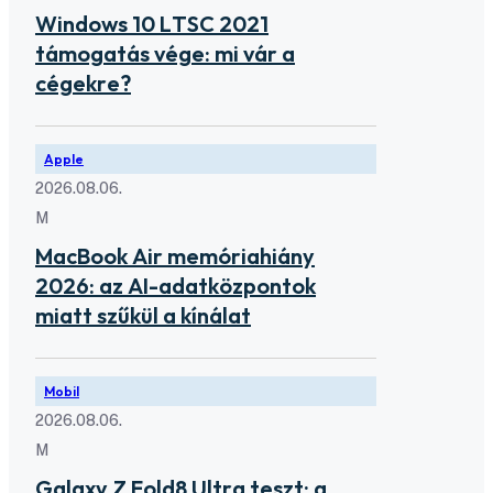
Windows 10 LTSC 2021
támogatás vége: mi vár a
cégekre?
Apple
2026.08.06.
M
MacBook Air memóriahiány
2026: az AI-adatközpontok
miatt szűkül a kínálat
Mobil
2026.08.06.
M
Galaxy Z Fold8 Ultra teszt: a