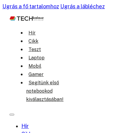
Ugrás a fő tartalomhoz
Ugrás a lábléchez
Hír
Cikk
Teszt
Laptop
Mobil
Gamer
Segítünk első
notebookod
kiválasztásában!
Hír