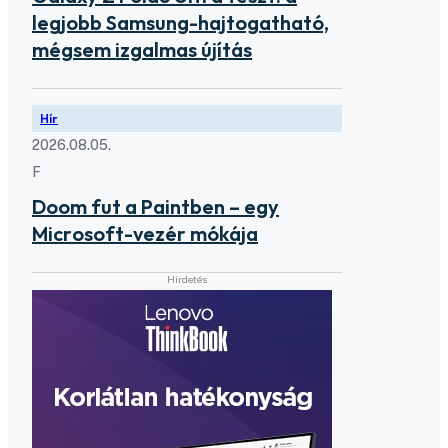
legjobb Samsung-hajtogatható,
mégsem izgalmas újítás
Hír
2026.08.05.
F
Doom fut a Paintben – egy
Microsoft-vezér mókája