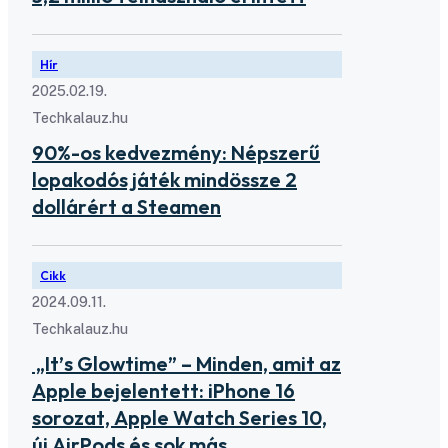
Hír
2025.02.19.
Techkalauz.hu
90%-os kedvezmény: Népszerű
lopakodós játék mindössze 2
dollárért a Steamen
Cikk
2024.09.11.
Techkalauz.hu
„It’s Glowtime” – Minden, amit az
Apple bejelentett: iPhone 16
sorozat, Apple Watch Series 10,
új AirPods és sok más