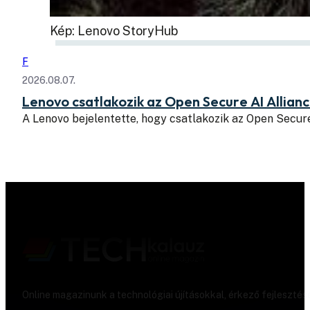
Kép: Lenovo StoryHub
F
2026.08.07.
Lenovo csatlakozik az Open Secure AI Allian
A Lenovo bejelentette, hogy csatlakozik az Open Secure
Online magazinunk a technológiai újításokkal, érkező fejlesztés