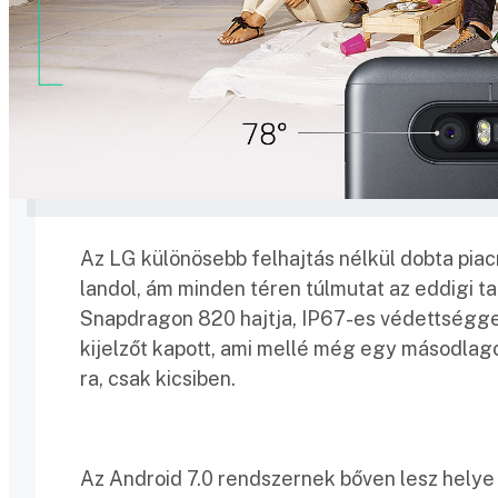
Az LG különösebb felhajtás nélkül dobta piac
landol, ám minden téren túlmutat az eddigi t
Snapdragon 820 hajtja, IP67-es védettséggel
kijelzőt kapott, ami mellé még egy másodlagos
ra, csak kicsiben.
Az Android 7.0 rendszernek bőven lesz helye