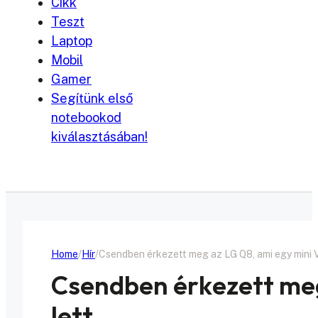
Cikk
Teszt
Laptop
Mobil
Gamer
Segítünk első
notebookod
kiválasztásában!
Home
Hír
Csendben érkezett meg az LG Q8, ami egy mini V
Csendben érkezett meg
lett