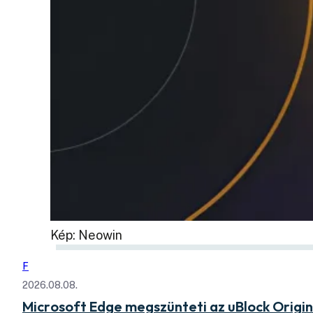
Kép: Neowin
F
2026.08.08.
Microsoft Edge megszünteti az uBlock Origi