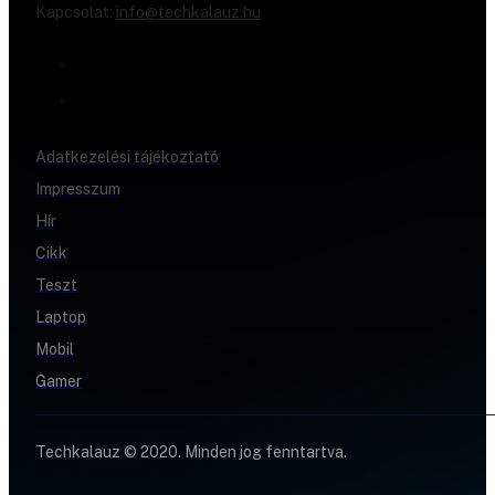
Kapcsolat:
info@techkalauz.hu
Adatkezelési tájékoztató
Impresszum
Hír
Cikk
Teszt
Laptop
Mobil
Gamer
Techkalauz © 2020. Minden jog fenntartva.