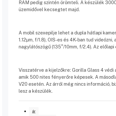
RAM pedig szintén örömteli. A készülék 3000
üzemidővel kecsegtet majd.
A mobil szexepilje lehet a dupla hátlapi kame
1.12µm, f/1.8), OIS-es és 4K-ban tud videózni
nagylátószögű (135°/10mm, f/2.4). Az előlap
Visszatérve a kijelzőkre: Gorilla Glass 4 vé
amik 500 nites fényerőre képesek. A másodla
V20 esetén. Az árról még nincs információ, b
lesz a készülék.
ár