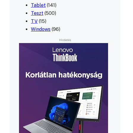
Tablet
(141)
Teszt
(500)
TV
(15)
Windows
(96)