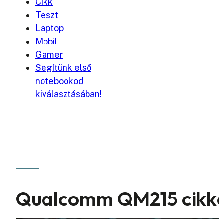
Cikk
Teszt
Laptop
Mobil
Gamer
Segítünk első
notebookod
kiválasztásában!
Qualcomm QM215 cikk