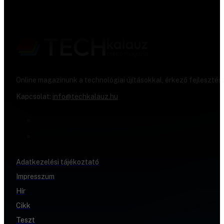
Online magazinunk a technológiai újításokkal, érkező fejlesztés
Kapcsolat:
info@techkalauz.hu
Adatkezelési tájékoztató
Impresszum
Hír
Cikk
Teszt