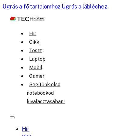
Ugrás a fő tartalomhoz
Ugrás a lábléchez
Hír
Cikk
Teszt
Laptop
Mobil
Gamer
Segítünk első
notebookod
kiválasztásában!
Hír