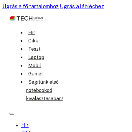
Ugrás a fő tartalomhoz
Ugrás a lábléchez
Hír
Cikk
Teszt
Laptop
Mobil
Gamer
Segítünk első
notebookod
kiválasztásában!
Hír