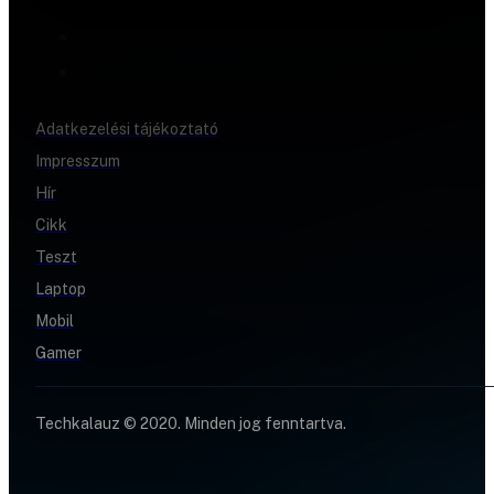
Adatkezelési tájékoztató
Impresszum
Hír
Cikk
Teszt
Laptop
Mobil
Gamer
Techkalauz © 2020. Minden jog fenntartva.