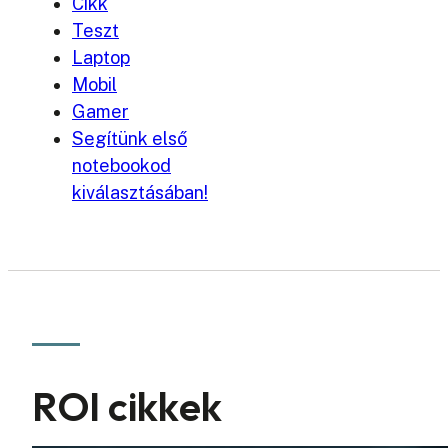
Cikk
Teszt
Laptop
Mobil
Gamer
Segítünk első
notebookod
kiválasztásában!
ROI cikkek