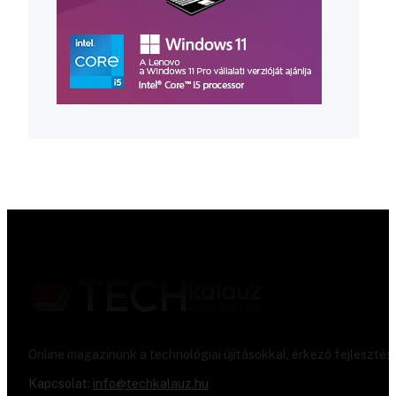
Online magazinunk a technológiai újításokkal, érkező fejlesztés
Kapcsolat:
info@techkalauz.hu