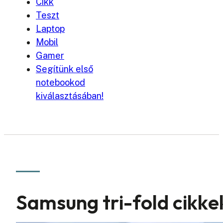
Cikk
Teszt
Laptop
Mobil
Gamer
Segítünk első
notebookod
kiválasztásában!
Samsung tri-fold cikke