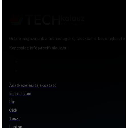
Online magazinunk a technológiai újításokkal, érkező fejlesztés
Kapcsolat:
info@techkalauz.hu
Adatkezelési tájékoztató
Impresszum
Hír
Cikk
Teszt
Laptop