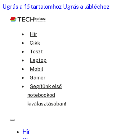
Ugrás a fő tartalomhoz
Ugrás a lábléchez
Hír
Cikk
Teszt
Laptop
Mobil
Gamer
Segítünk első
notebookod
kiválasztásában!
Hír