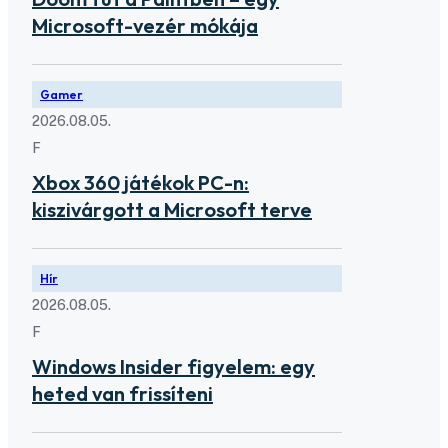
Microsoft-vezér mókája
Gamer
2026.08.05.
F
Xbox 360 játékok PC-n:
kiszivárgott a Microsoft terve
Hír
2026.08.05.
F
Windows Insider figyelem: egy
heted van frissíteni