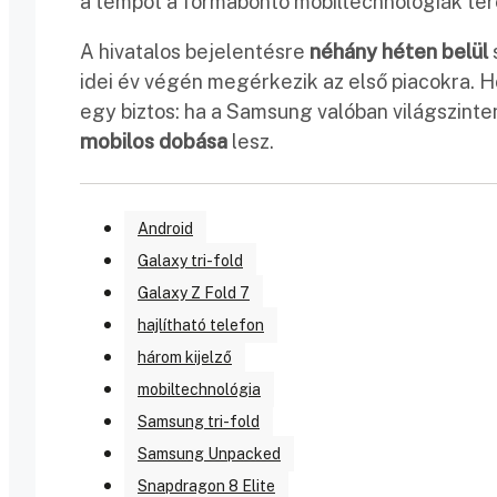
a tempót a formabontó mobiltechnológiák ter
A hivatalos bejelentésre
néhány héten belül
idei év végén megérkezik az első piacokra. 
egy biztos: ha a Samsung valóban világszinten
mobilos dobása
lesz.
Android
Galaxy tri-fold
Galaxy Z Fold 7
hajlítható telefon
három kijelző
mobiltechnológia
Samsung tri-fold
Samsung Unpacked
Snapdragon 8 Elite