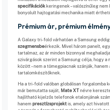
specifikációk
keringenek – valószínűleg nem k
bonyolult hajtogatási mechanika miatt érthet
Prémium ár, prémium élmén
A Galaxy tri-fold várhatóan a Samsung eddigi
szegmensbe
érkezik. Mivel három panelt, egy
tartalmaz, az ár minden bizonnyal meghaladja
szivárgások szerint a Samsung célja, hogy a
között – nem a tömegpiacnak szánják, hanem 
tartalomkészítőknek.
Ha a tri-fold valóban globálisan forgalomba k
már bemutatta saját,
Mate XT
névre kereszte
hajlítható kijelzős telefonok etalonjának szá
hanem
presztízsprojekt
is, amely azt hivatott