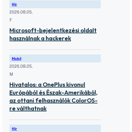
Hír
2026.08.05.
F
Microsoft-bejelentkezési oldalt
használnak a hackerek
Mobil
2026.08.05.
M
Hivatalos: a OnePlus kivonul
Európából és Észak-Amerikából,
az ottani felhasználók ColorOS-
re válthatnak
Hír