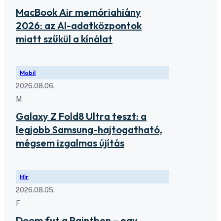
MacBook Air memóriahiány
2026: az AI-adatközpontok
miatt szűkül a kínálat
Mobil
2026.08.06.
M
Galaxy Z Fold8 Ultra teszt: a
legjobb Samsung-hajtogatható,
mégsem izgalmas újítás
Hír
2026.08.05.
F
Doom fut a Paintben – egy