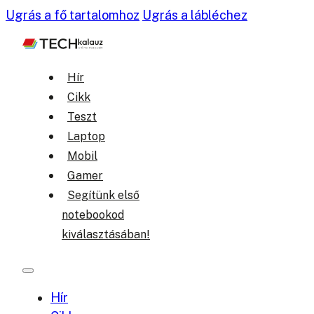
Ugrás a fő tartalomhoz
Ugrás a lábléchez
Hír
Cikk
Teszt
Laptop
Mobil
Gamer
Segítünk első
notebookod
kiválasztásában!
Hír