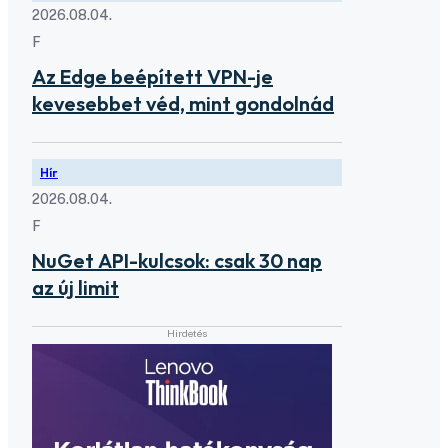
2026.08.04.
F
Az Edge beépített VPN-je
kevesebbet véd, mint gondolnád
Hír
2026.08.04.
F
NuGet API-kulcsok: csak 30 nap
az új limit