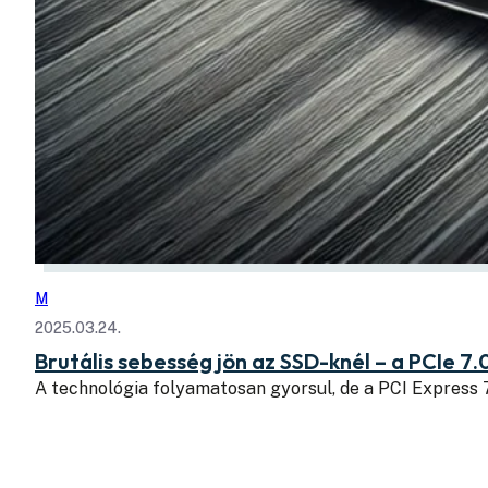
M
2025.03.24.
Brutális sebesség jön az SSD-knél – a PCIe 7.
A technológia folyamatosan gyorsul, de a PCI Express