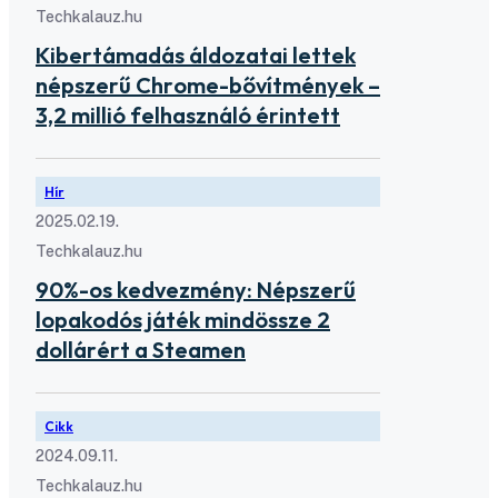
Techkalauz.hu
Kibertámadás áldozatai lettek
népszerű Chrome-bővítmények –
3,2 millió felhasználó érintett
Hír
2025.02.19.
Techkalauz.hu
90%-os kedvezmény: Népszerű
lopakodós játék mindössze 2
dollárért a Steamen
Cikk
2024.09.11.
Techkalauz.hu