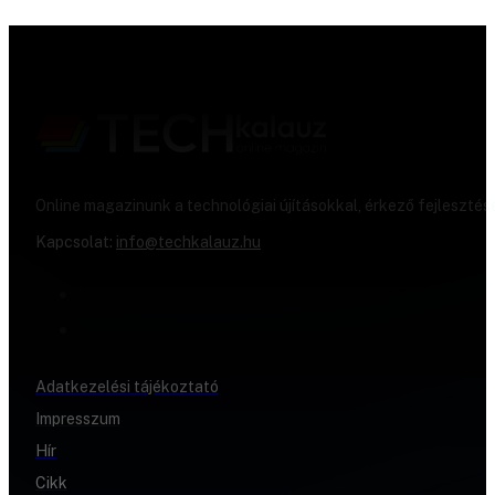
Online magazinunk a technológiai újításokkal, érkező fejlesztés
Kapcsolat:
info@techkalauz.hu
Adatkezelési tájékoztató
Impresszum
Hír
Cikk