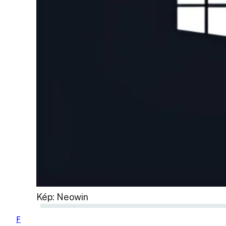
Kép: Neowin
F