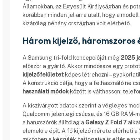
Államokban, az Egyesült Királyságban és pote
korábban minden jel arra utalt, hogy a modell
kizárólag néhány országban volt elérhető.
Három kijelző, háromszoros
A Samsung tri-fold koncepcióját még
2025 j
először a gyártó. Akkor mindössze egy protot
kijelzőfelületet
képes létrehozni – gyakorlat
A konstrukció célja, hogy a felhasználó ne 
használati módok
között is válthasson: telefo
A kiszivárgott adatok szerint a végleges mod
Qualcomm jelenlegi csúcsa, és 16 GB RAM-mal,
a hangszórók állítólag a
Galaxy Z Fold 7
alkat
elemekre épít. A fő kijelző mérete elérheti a
miközben a készülék hajtogatva is elfér egy