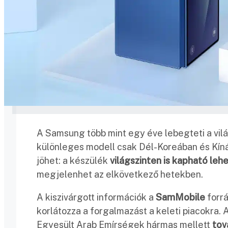
A Samsung több mint egy éve lebegteti a világ
különleges modell csak Dél-Koreában és Kínáb
jöhet: a készülék
világszinten is kapható leh
megjelenhet az elkövetkező hetekben.
A kiszivárgott információk a
SamMobile
forrá
korlátozza a forgalmazást a keleti piacokra. A
Egyesült Arab Emírségek hármas mellett
tov