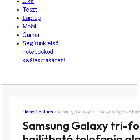
Cikk
Teszt
Laptop
Mobil
Gamer
Segítünk első
notebookod
kiválasztásában!
Home
Featured
Samsung Galaxy tri-fold – a világ első hár
Samsung Galaxy tri-fol
hajlítható telefonja gl