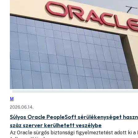
M
2026.06.14.
Súlyos Oracle PeopleSoft sérülékenységet haszn
száz szerver kerülhetett veszélybe
Az Oracle sürgős biztonsági figyelmeztetést adott ki a