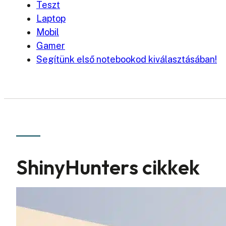
Teszt
Laptop
Mobil
Gamer
Segítünk első notebookod kiválasztásában!
ShinyHunters cikkek