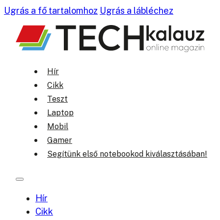
Ugrás a fő tartalomhoz
Ugrás a lábléchez
Hír
Cikk
Teszt
Laptop
Mobil
Gamer
Segítünk első notebookod kiválasztásában!
Hír
Cikk