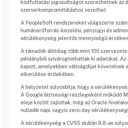
kódfuttatási jogosultságot szerezhetnek az é
szerverkompromittáláshoz vezethet.
A PeopleSoft rendszereket világszerte számo
humánerőforrás-kezelési, pénzügyi és adminis
sérülékenység jelentős mennyiségű érzéken
A támadók állítólag több mint 100 szervezet
példányból szivárogtathattak ki adatokat. Az
kapott, amelyekben váltságdíjat követelnek a
elkerülése érdekében.
A helyzetet súlyosbítja, hogy a sérülékenység
A Google biztonsági részlegeként működő Man
eleje között zajlottak, még az Oracle hivatalo
nulladik napi, vagyis zero-day sérülékenység
A sérülékenység a CVSS skálán 9,8-as súlyos