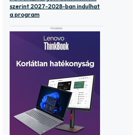
szerint 2027-2028-ban indulhat
a program