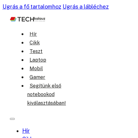
Ugrás a fő tartalomhoz
Ugrás a lábléchez
Hír
Cikk
Teszt
Laptop
Mobil
Gamer
Segítünk első
notebookod
kiválasztásában!
Hír