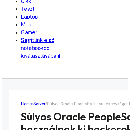
Cikk
Teszt
Laptop
Mobil
Gamer
Segítünk első
notebookod
kiválasztásában!
Home
Server
Súlyos Oracle PeopleSoft sérülékenységet h
Súlyos Oracle PeopleS
használnak ki hackerek