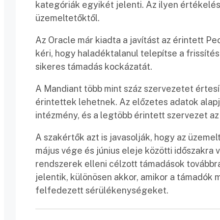
kategóriák egyikét jelenti. Az ilyen értékel
üzemeltetőktől.
Az Oracle már kiadta a javítást az érintett P
kéri, hogy haladéktalanul telepítse a frissítés
sikeres támadás kockázatát.
A Mandiant több mint száz szervezetet értesí
érintettek lehetnek. Az előzetes adatok alap
intézmény, és a legtöbb érintett szervezet a
A szakértők azt is javasolják, hogy az üzemel
május vége és június eleje közötti időszakra v
rendszerek elleni célzott támadások továbbr
jelentik, különösen akkor, amikor a támadók 
felfedezett sérülékenységeket.