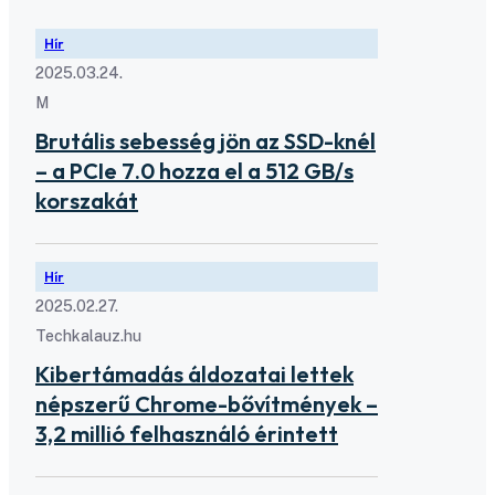
Hír
2025.03.24.
M
Brutális sebesség jön az SSD-knél
– a PCIe 7.0 hozza el a 512 GB/s
korszakát
Hír
2025.02.27.
Techkalauz.hu
Kibertámadás áldozatai lettek
népszerű Chrome-bővítmények –
3,2 millió felhasználó érintett