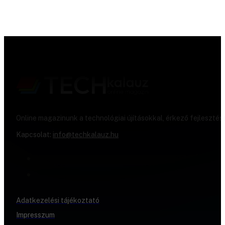
Online magazinunk a technológiai újításokkal, érkező fejlesztés
Kapcsolat:
info@techkalauz.hu
Adatkezelési tájékoztató
Impresszum