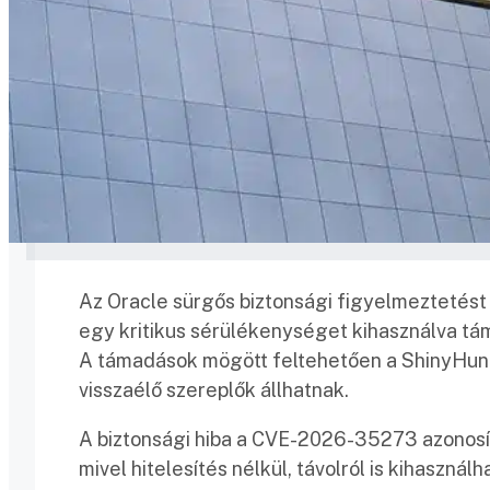
Az Oracle sürgős biztonsági figyelmeztetést 
egy kritikus sérülékenységet kihasználva tá
A támadások mögött feltehetően a ShinyHunt
visszaélő szereplők állhatnak.
A biztonsági hiba a CVE-2026-35273 azonosít
mivel hitelesítés nélkül, távolról is kihaszná