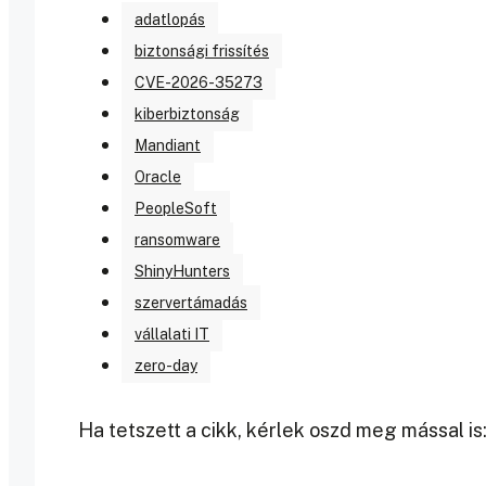
adatlopás
biztonsági frissítés
CVE-2026-35273
kiberbiztonság
Mandiant
Oracle
PeopleSoft
ransomware
ShinyHunters
szervertámadás
vállalati IT
zero-day
Ha tetszett a cikk, kérlek oszd meg mással is