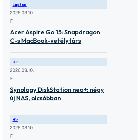
Laptop
2026.08.10.
F
Acer Aspire Go 15: Snapdragon
C-s MacBook-vetélytárs
Hír
2026.08.10.
F
Synology DiskStation neo+: négy
új NAS, olcsóbban
Hír
2026.08.10.
F