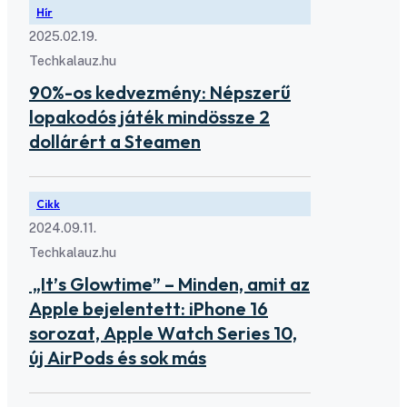
Hír
2025.02.19.
Techkalauz.hu
90%-os kedvezmény: Népszerű
lopakodós játék mindössze 2
dollárért a Steamen
Cikk
2024.09.11.
Techkalauz.hu
„It’s Glowtime” – Minden, amit az
Apple bejelentett: iPhone 16
sorozat, Apple Watch Series 10,
új AirPods és sok más