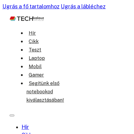
Ugrás a fő tartalomhoz
Ugrás a lábléchez
Hír
Cikk
Teszt
Laptop
Mobil
Gamer
Segítünk első
notebookod
kiválasztásában!
Hír