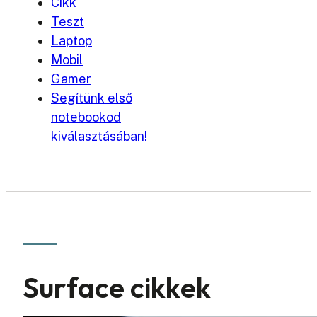
Cikk
Teszt
Laptop
Mobil
Gamer
Segítünk első
notebookod
kiválasztásában!
Surface cikkek