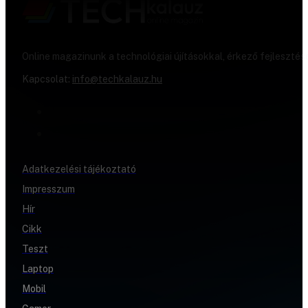
Online magazinunk a technológiai újításokkal, érkező fejlesztés
Kapcsolat:
info@techkalauz.hu
Adatkezelési tájékoztató
Impresszum
Hír
Cikk
Teszt
Laptop
Mobil