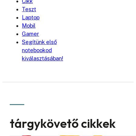
Cikk
Teszt
Laptop
Mobil
Gamer
Segítünk első
notebookod
kiválasztásában!
tárgykövető cikkek