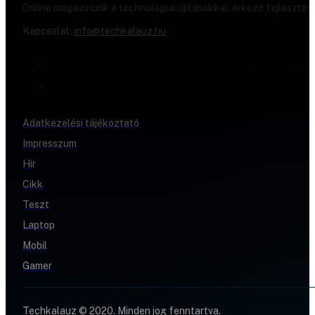
Online magazinunk a technológiai újításokkal, érkező fejlesztés
Kapcsolat:
info@techkalauz.hu
Adatkezelési tájékoztató
Impresszum
Hír
Cikk
Teszt
Laptop
Mobil
Gamer
Techkalauz © 2020. Minden jog fenntartva.