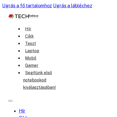
Ugrás a fő tartalomhoz
Ugrás a lábléchez
Hír
Cikk
Teszt
Laptop
Mobil
Gamer
Segítünk első
notebookod
kiválasztásában!
Hír