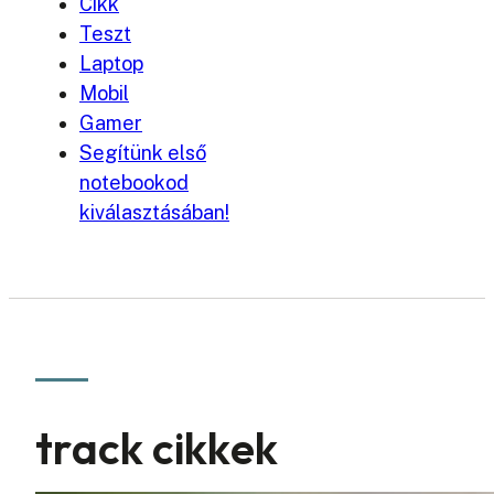
Cikk
Teszt
Laptop
Mobil
Gamer
Segítünk első
notebookod
kiválasztásában!
track cikkek