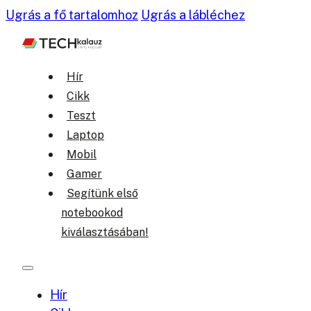
Ugrás a fő tartalomhoz
Ugrás a lábléchez
Hír
Cikk
Teszt
Laptop
Mobil
Gamer
Segítünk első
notebookod
kiválasztásában!
Hír