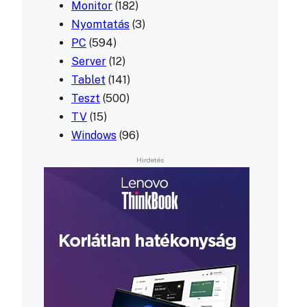
Monitor
(182)
Nyomtatás
(3)
PC
(594)
Server
(12)
Tablet
(141)
Teszt
(500)
TV
(15)
Windows
(96)