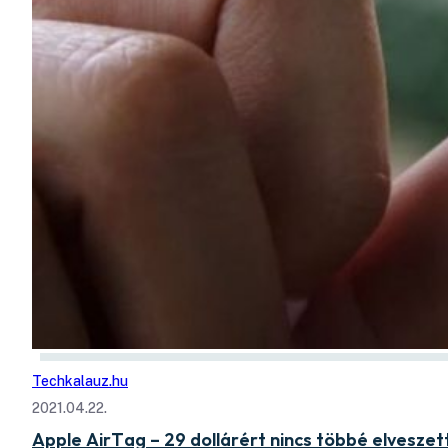
Techkalauz.hu
2021.04.22.
Apple AirTag – 29 dollárért nincs többé elvesze