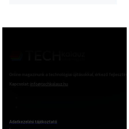
Online magazinunk a technológiai újításokkal, érkező fejlesztés
Kapcsolat:
info@techkalauz.hu
Adatkezelési tájékoztató