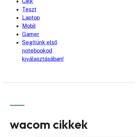
Cikk
Teszt
Laptop
Mobil
Gamer
Segítünk első
notebookod
kiválasztásában!
wacom cikkek