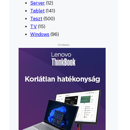
Server
(12)
Tablet
(141)
Teszt
(500)
TV
(15)
Windows
(96)