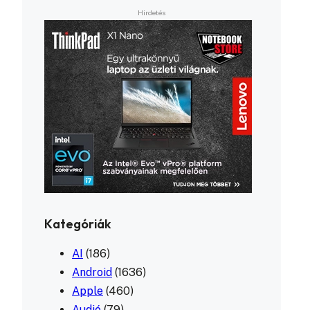
Kategóriák
AI
(186)
Android
(1636)
Apple
(460)
Audió
(79)