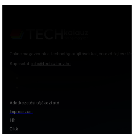
Online magazinunk a technológiai újításokkal, érkező fejlesztés
Kapcsolat:
info@techkalauz.hu
Adatkezelési tájékoztató
Impresszum
Hír
Cikk