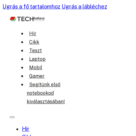
Ugrás a fő tartalomhoz
Ugrás a lábléchez
Hír
Cikk
Teszt
Laptop
Mobil
Gamer
Segítünk első
notebookod
kiválasztásában!
Hír