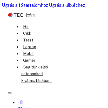
Ugrás a fő tartalomhoz
Ugrás a lábléchez
Hír
Cikk
Teszt
Laptop
Mobil
Gamer
Segítünk első
notebookod
kiválasztásában!
Hír