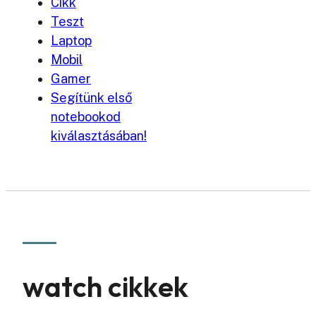
Cikk
Teszt
Laptop
Mobil
Gamer
Segítünk első
notebookod
kiválasztásában!
watch cikkek