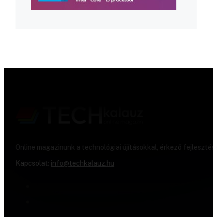
Online magazinunk a technológiai újításokkal, érkező fejlesztés
Kapcsolat:
info@techkalauz.hu