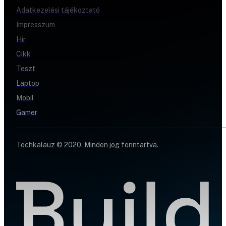
Adatkezelési tájékoztató
Impresszum
Hír
Cikk
Teszt
Laptop
Mobil
Gamer
Techkalauz © 2020. Minden jog fenntartva.