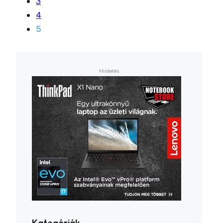
3
4
5
Kategóriák