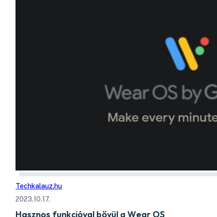
Techkalauz.hu
2023.10.17.
Hasznos funkcióval bővül a Wear OS