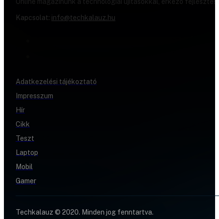
Online magazinunk a technológiai újításokkal, érkező fejlesztés
Kapcsolat:
info@techkalauz.hu
Adatkezelési tájékoztató
Impresszum
Hír
Cikk
Teszt
Laptop
Mobil
Gamer
Techkalauz © 2020. Minden jog fenntartva.