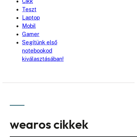
Cikk
Teszt
Laptop
Mobil
Gamer
Segítünk első
notebookod
kiválasztásában!
wearos cikkek