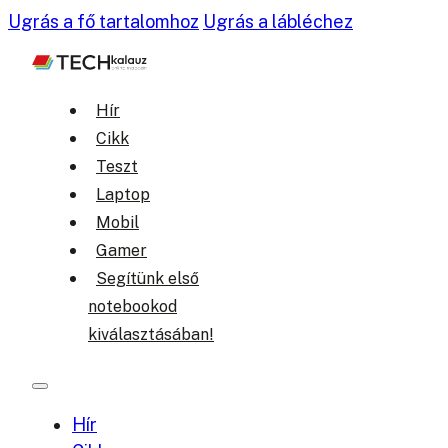
Ugrás a fő tartalomhoz
Ugrás a lábléchez
Hír
Cikk
Teszt
Laptop
Mobil
Gamer
Segítünk első
notebookod
kiválasztásában!
Hír