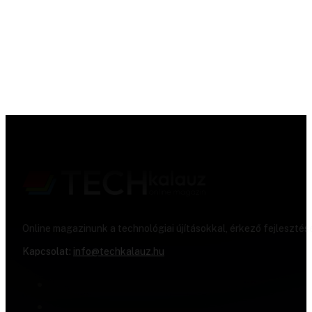
Online magazinunk a technológiai újításokkal, érkező fejlesztés
Kapcsolat:
info@techkalauz.hu