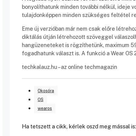
bonyolíthatunk minden további nélkül, ideje v
tulajdonképpen minden szükséges feltétel re
Eme új verzióban már nem csak előre létreho
diktálás útján létrehozott szöveggel válasz
hangüzeneteket is rögzíthetünk, maximum 5
fogadhatunk választ is. A funkció a Wear OS
techkalauz.hu – az online techmagazin
Okosóra
OS
wearos
Ha tetszett a cikk, kérlek oszd meg mással is