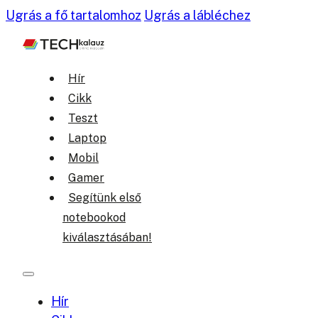
Ugrás a fő tartalomhoz
Ugrás a lábléchez
Hír
Cikk
Teszt
Laptop
Mobil
Gamer
Segítünk első
notebookod
kiválasztásában!
Hír