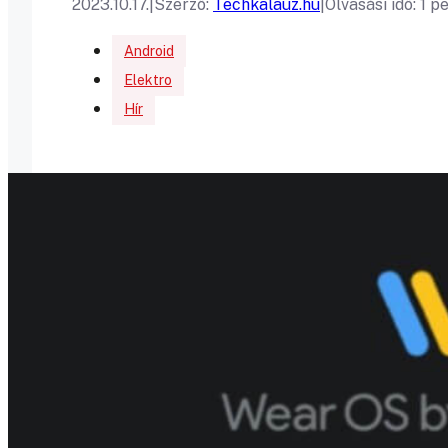
2023.10.17.
|
Szerző:
Techkalauz.hu
|
Olvasási idő: 1 p
Android
Elektro
Hír