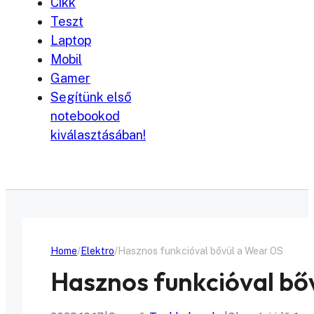
Cikk
Teszt
Laptop
Mobil
Gamer
Segítünk első
notebookod
kiválasztásában!
Home
Elektro
Hasznos funkcióval bővül a Wear OS
Hasznos funkcióval bő