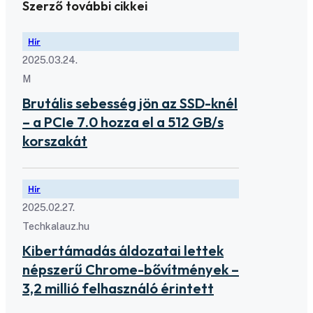
Szerző további cikkei
Hír
2025.03.24.
M
Brutális sebesség jön az SSD-knél
– a PCIe 7.0 hozza el a 512 GB/s
korszakát
Hír
2025.02.27.
Techkalauz.hu
Kibertámadás áldozatai lettek
népszerű Chrome-bővítmények –
3,2 millió felhasználó érintett