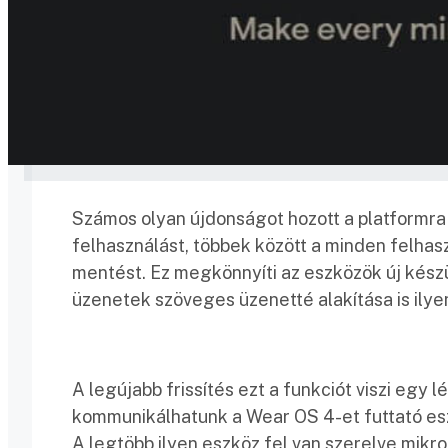
Számos olyan újdonságot hozott a platformra
felhasználást, többek között a minden felhasz
mentést. Ez megkönnyíti az eszközök új készü
üzenetek szöveges üzenetté alakítása is ilye
A legújabb frissítés ezt a funkciót viszi egy 
kommunikálhatunk a Wear OS 4-et futtató esz
A legtöbb ilyen eszköz fel van szerelve mikro