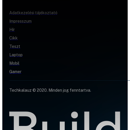
Adatkezelési tájékoztató
Impresszum
Hír
Cikk
Teszt
Laptop
Mobil
Gamer
Techkalauz © 2020. Minden jog fenntartva.