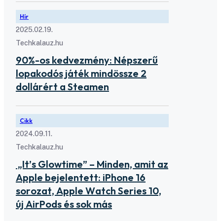
Hír
2025.02.19.
Techkalauz.hu
90%-os kedvezmény: Népszerű
lopakodós játék mindössze 2
dollárért a Steamen
Cikk
2024.09.11.
Techkalauz.hu
„It’s Glowtime” – Minden, amit az
Apple bejelentett: iPhone 16
sorozat, Apple Watch Series 10,
új AirPods és sok más