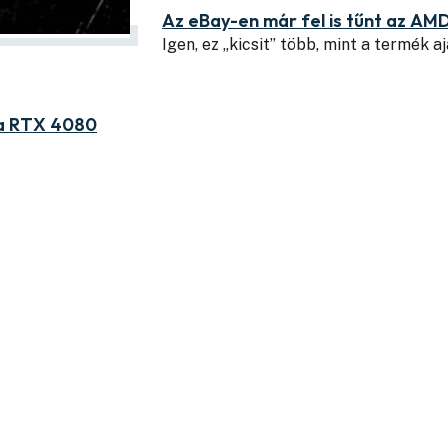
Az eBay-en már fel is tűnt az AM
Igen, ez „kicsit” több, mint a termék aj
ia RTX 4080