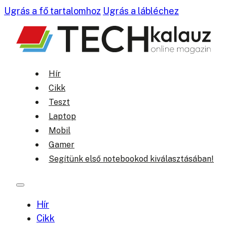
Ugrás a fő tartalomhoz
Ugrás a lábléchez
Hír
Cikk
Teszt
Laptop
Mobil
Gamer
Segítünk első notebookod kiválasztásában!
Hír
Cikk