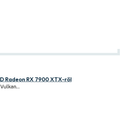
MD Radeon RX 7900 XTX-ről
 Vulkan…