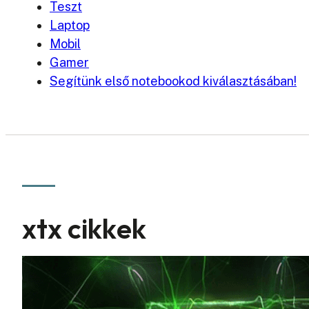
Teszt
Laptop
Mobil
Gamer
Segítünk első notebookod kiválasztásában!
xtx cikkek