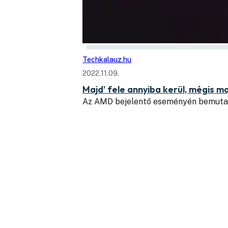
Techkalauz.hu
2022.11.09.
Majd’ fele annyiba kerül, mégis
Az AMD bejelentő eseményén bemutatot