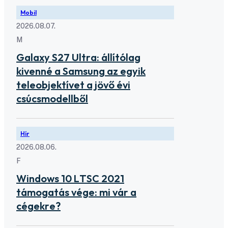
Mobil
2026.08.07.
M
Galaxy S27 Ultra: állítólag
kivenné a Samsung az egyik
teleobjektívet a jövő évi
csúcsmodellből
Hír
2026.08.06.
F
Windows 10 LTSC 2021
támogatás vége: mi vár a
cégekre?