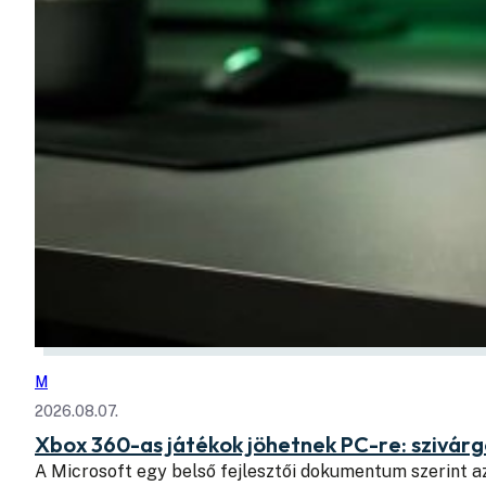
M
2026.08.07.
Xbox 360-as játékok jöhetnek PC-re: szivá
A Microsoft egy belső fejlesztői dokumentum szerint a