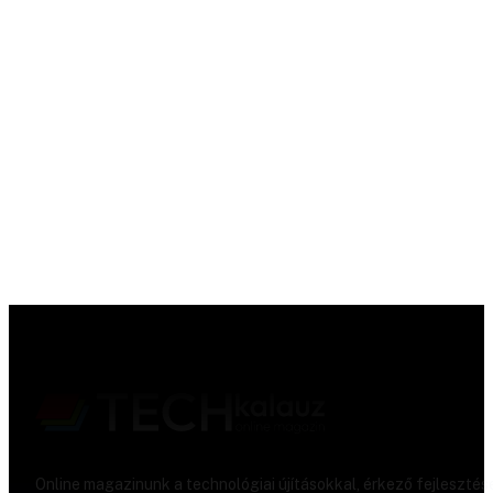
Online magazinunk a technológiai újításokkal, érkező fejlesztés