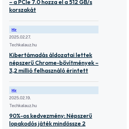
– a PCIe 7.0 hozza el a 512 GB/s
korszakát
Hír
2025.02.27.
Techkalauz.hu
Kibertámadás áldozatai lettek
népszerű Chrome-bővítmények –
3,2 millió felhasználó érintett
Hír
2025.02.19.
Techkalauz.hu
90%-os kedvezmény: Népszerű
lopakodós játék mindössze 2