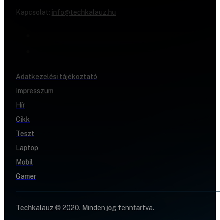
Kapcsolat:
info@techkalauz.hu
Adatkezelési tájékoztató
Impresszum
Hír
Cikk
Teszt
Laptop
Mobil
Gamer
Techkalauz © 2020. Minden jog fenntartva.