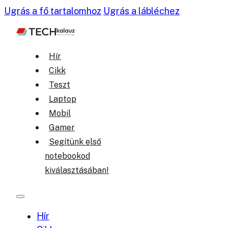
Ugrás a fő tartalomhoz
Ugrás a lábléchez
Hír
Cikk
Teszt
Laptop
Mobil
Gamer
Segítünk első
notebookod
kiválasztásában!
Hír