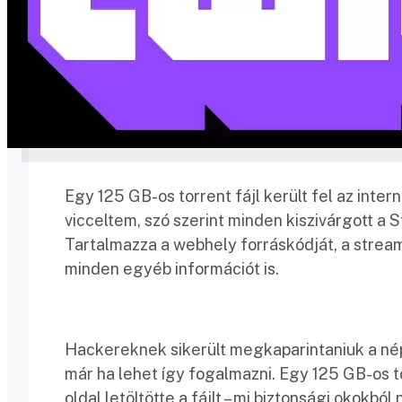
Egy 125 GB-os torrent fájl került fel az inter
vicceltem, szó szerint minden kiszivárgott a St
Tartalmazza a webhely forráskódját, a streame
minden egyéb információt is.
Hackereknek sikerült megkaparintaniuk a néps
már ha lehet így fogalmazni. Egy 125 GB-os 
oldal letöltötte a fájlt – mi biztonsági okokból