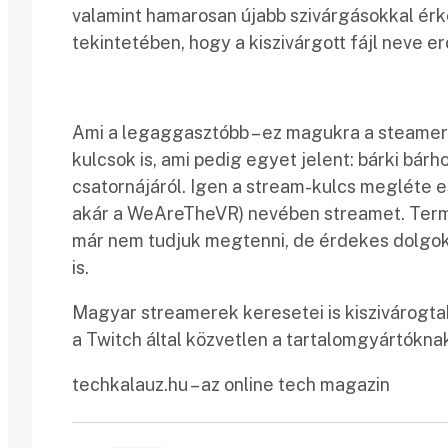
valamint hamarosan újabb szivárgásokkal érk
tekintetében, hogy a kiszivárgott fájl neve erő
Ami a legaggasztóbb – ez magukra a steamerek
kulcsok is, ami pedig egyet jelent: bárki bá
csatornájáról. Igen a stream-kulcs megléte e
akár a WeAreTheVR) nevében streamet. Term
már nem tudjuk megtenni, de érdekes dolgokat 
is.
Magyar streamerek keresetei is kiszivárogta
a Twitch által közvetlen a tartalomgyártóknak
techkalauz.hu – az online tech magazin