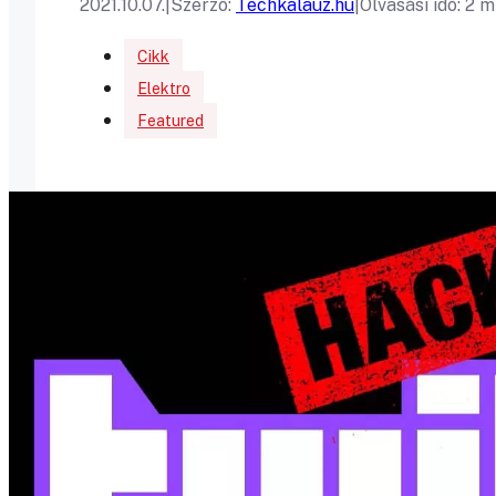
2021.10.07.
|
Szerző:
Techkalauz.hu
|
Olvasási idő: 2 
Cikk
Elektro
Featured