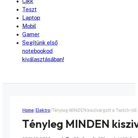
Cikk
Teszt
Laptop
Mobil
Gamer
Segítünk első
notebookod
kiválasztásában!
Home
Elektro
Tényleg MINDEN kiszivárgott a Twitch-től
Tényleg MINDEN kisziv