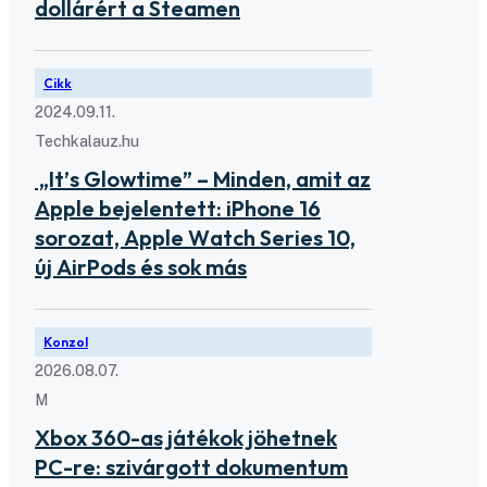
dollárért a Steamen
Cikk
2024.09.11.
Techkalauz.hu
„It’s Glowtime” – Minden, amit az
Apple bejelentett: iPhone 16
sorozat, Apple Watch Series 10,
új AirPods és sok más
Konzol
2026.08.07.
M
Xbox 360-as játékok jöhetnek
PC-re: szivárgott dokumentum