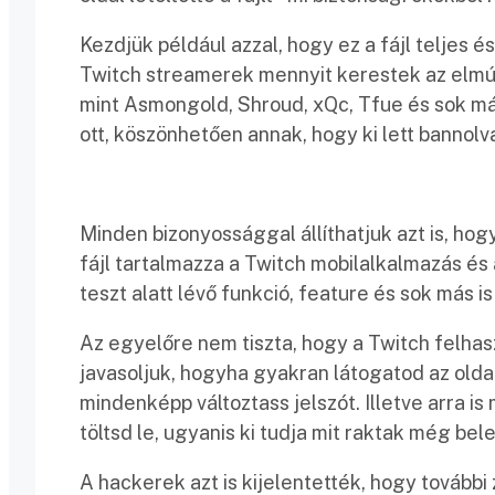
Kezdjük például azzal, hogy ez a fájl teljes é
Twitch streamerek mennyit kerestek az elmúl
mint Asmongold, Shroud, xQc, Tfue és sok más
ott, köszönhetően annak, hogy ki lett bannolv
Minden bizonyossággal állíthatjuk azt is, hog
fájl tartalmazza a Twitch mobilalkalmazás és 
teszt alatt lévő funkció, feature és sok más is 
Az egyelőre nem tiszta, hogy a Twitch felhasz
javasoljuk, hogyha gyakran látogatod az olda
mindenképp változtass jelszót. Illetve arra i
töltsd le, ugyanis ki tudja mit raktak még bel
A hackerek azt is kijelentették, hogy további