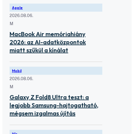
Apple
2026.08.06.
M
MacBook Air memóriahiány
2026: az AI-adatközpontok
miatt szűkül a kínálat
Mobil
2026.08.06.
M
Galaxy Z Fold8 Ultra teszt: a
legjobb Samsung-hajtogatható,
mégsem izgalmas újítás
Hír