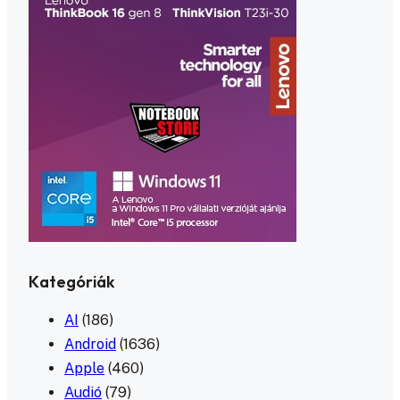
Kategóriák
AI
(186)
Android
(1636)
Apple
(460)
Audió
(79)