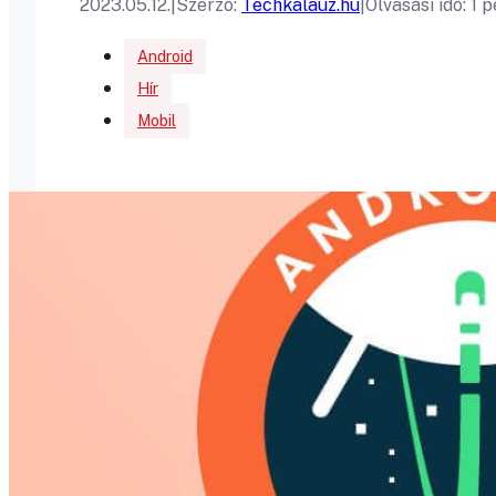
2023.05.12.
|
Szerző:
Techkalauz.hu
|
Olvasási idő: 1 
Android
Hír
Mobil