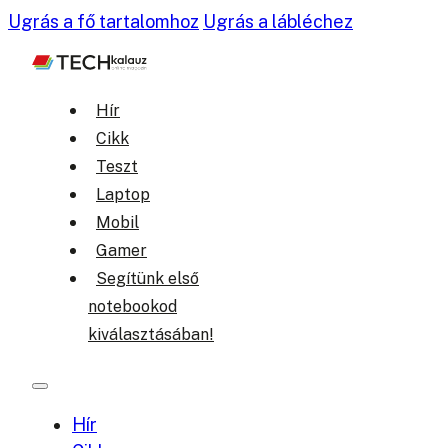
Ugrás a fő tartalomhoz
Ugrás a lábléchez
Hír
Cikk
Teszt
Laptop
Mobil
Gamer
Segítünk első
notebookod
kiválasztásában!
Hír