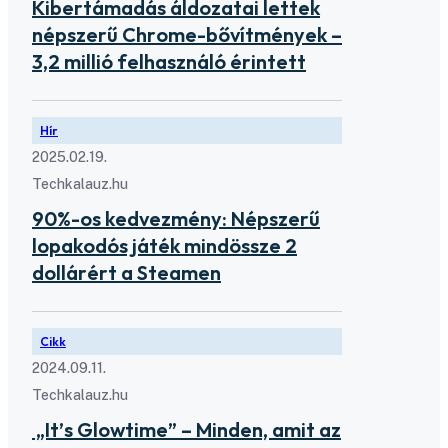
Kibertámadás áldozatai lettek
népszerű Chrome-bővítmények –
3,2 millió felhasználó érintett
Hír
2025.02.19.
Techkalauz.hu
90%-os kedvezmény: Népszerű
lopakodós játék mindössze 2
dollárért a Steamen
Cikk
2024.09.11.
Techkalauz.hu
„It’s Glowtime” – Minden, amit az