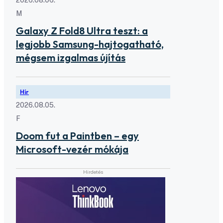
M
Galaxy Z Fold8 Ultra teszt: a
legjobb Samsung-hajtogatható,
mégsem izgalmas újítás
Hír
2026.08.05.
F
Doom fut a Paintben – egy
Microsoft-vezér mókája