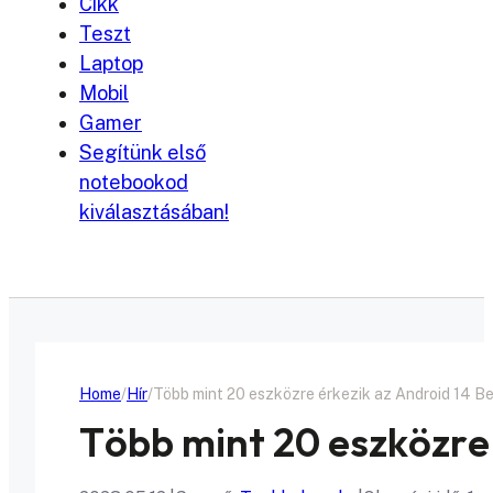
Cikk
Teszt
Laptop
Mobil
Gamer
Segítünk első
notebookod
kiválasztásában!
Home
Hír
Több mint 20 eszközre érkezik az Android 14 Be
Több mint 20 eszközre 