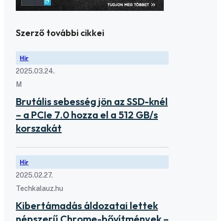
Szerző további cikkei
Hír
2025.03.24.
M
Brutális sebesség jön az SSD-knél
– a PCIe 7.0 hozza el a 512 GB/s
korszakát
Hír
2025.02.27.
Techkalauz.hu
Kibertámadás áldozatai lettek
népszerű Chrome-bővítmények –