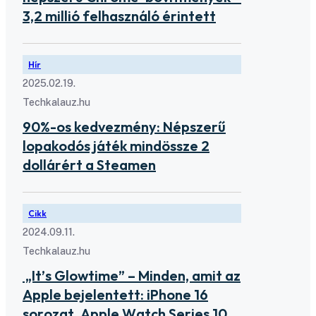
3,2 millió felhasználó érintett
Hír
2025.02.19.
Techkalauz.hu
90%-os kedvezmény: Népszerű
lopakodós játék mindössze 2
dollárért a Steamen
Cikk
2024.09.11.
Techkalauz.hu
„It’s Glowtime” – Minden, amit az
Apple bejelentett: iPhone 16
sorozat, Apple Watch Series 10,