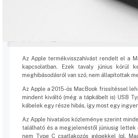
Az Apple termékvisszahívást rendelt el a 
kapcsolatban. Ezek tavaly június körül k
meghibásodásról van szó, nem állapítottak me
Az Apple a 2015-ös MacBook frissítéssel leh
mindent kiváltó (még a tápkábelt is) USB Typ
kábelek egy része hibás, így most egy ingyene
Az Apple hivatalos közleménye szerint mind
található és a megjelenéstől júniusig lettek 
nem Type C csatlakozós gépekkel (pl. Mac