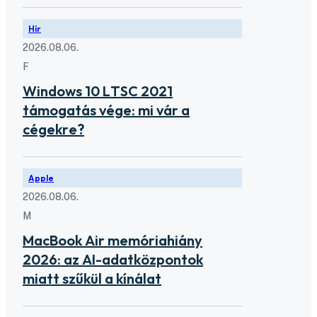
Hír
2026.08.06.
F
Windows 10 LTSC 2021
támogatás vége: mi vár a
cégekre?
Apple
2026.08.06.
M
MacBook Air memóriahiány
2026: az AI-adatközpontok
miatt szűkül a kínálat