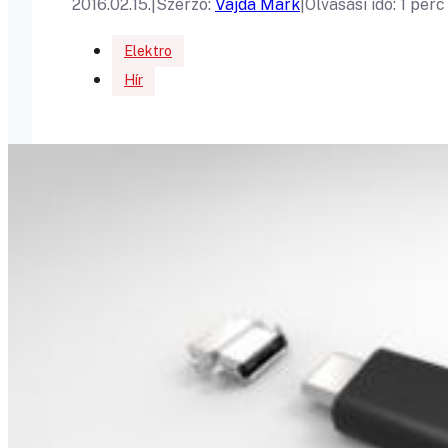
2016.02.15.
|
Szerző:
Vajda Mark
|
Olvasási idő: 1 perc
Elektro
Hír