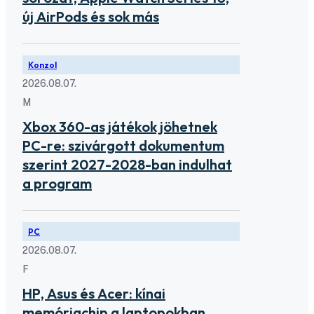
új AirPods és sok más
Konzol
2026.08.07.
M
Xbox 360-as játékok jöhetnek
PC-re: szivárgott dokumentum
szerint 2027-2028-ban indulhat
a program
PC
2026.08.07.
F
HP, Asus és Acer: kínai
memóriachip a laptopokban