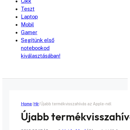
Cikk
Teszt
Laptop
Mobil
Gamer
Segítünk első
notebookod
kiválasztásában!
Home
Hír
Újabb termékvisszahívás az Apple-nél
Újabb termékvisszahív