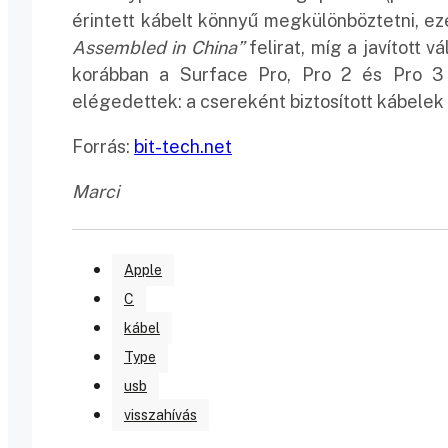
érintett kábelt könnyű megkülönböztetni, 
Assembled in China”
felirat, míg a javított 
korábban a Surface Pro, Pro 2 és Pro 3
elégedettek: a csereként biztosított kábele
Forrás:
bit-tech.net
Marci
Apple
C
kábel
Type
usb
visszahívás