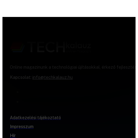
Online magazinunk a technológiai újításokkal, érkező fejlesztés
Kapcsolat:
info@techkalauz.hu
Adatkezelési tájékoztató
Impresszum
Hír