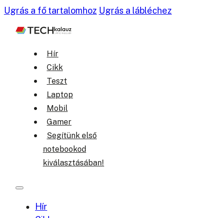
Ugrás a fő tartalomhoz
Ugrás a lábléchez
Hír
Cikk
Teszt
Laptop
Mobil
Gamer
Segítünk első
notebookod
kiválasztásában!
Hír