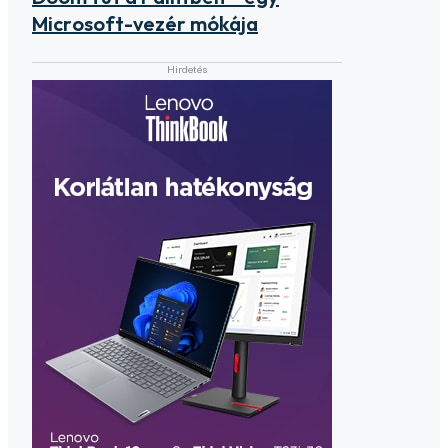
Microsoft-vezér mókája