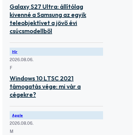
Galaxy S27 Ultra: állítólag
kivenné a Samsung az egyik
teleobjektívet a jövő évi
csúcsmodellből
Hír
2026.08.06.
F
Windows 10 LTSC 2021
támogatás vége: mi vár a
cégekre?
Apple
2026.08.06.
M