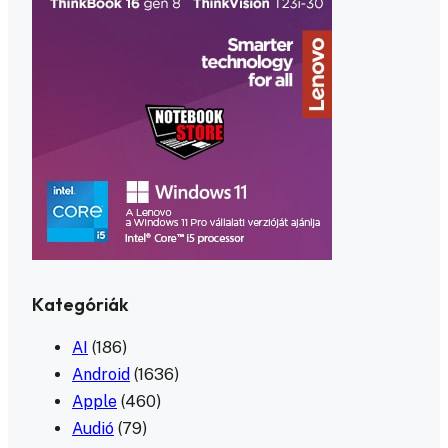
Kategóriák
AI
(186)
Android
(1636)
Apple
(460)
Audió
(79)