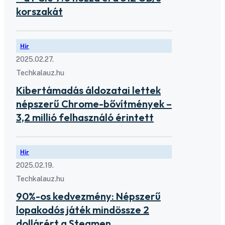
korszakát
Hír
2025.02.27.
Techkalauz.hu
Kibertámadás áldozatai lettek
népszerű Chrome-bővítmények –
3,2 millió felhasználó érintett
Hír
2025.02.19.
Techkalauz.hu
90%-os kedvezmény: Népszerű
lopakodós játék mindössze 2
dollárért a Steamen