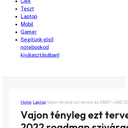
Cikk
Teszt
Laptop
Mobil
Gamer
Segítünk első
notebookod
kiválasztásában!
Home
Laptop
Vajon tényleg ezt tervezi az AMD? – AMD 
Vajon tényleg ezt ter
2022 roadmap szivárg