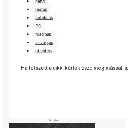
hang
laptop
notebook
PC
roadmap
szivárgás
ütemterv
Ha tetszett a cikk, kérlek oszd meg mással is