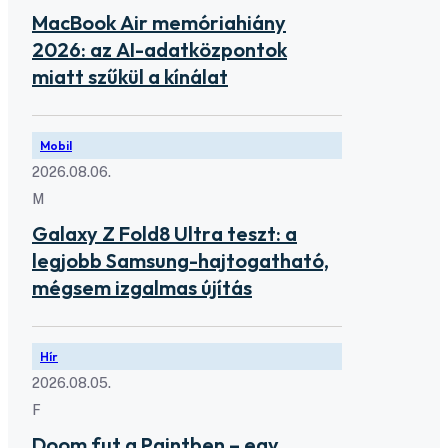
MacBook Air memóriahiány
2026: az AI-adatközpontok
miatt szűkül a kínálat
Mobil
2026.08.06.
M
Galaxy Z Fold8 Ultra teszt: a
legjobb Samsung-hajtogatható,
mégsem izgalmas újítás
Hír
2026.08.05.
F
Doom fut a Paintben – egy