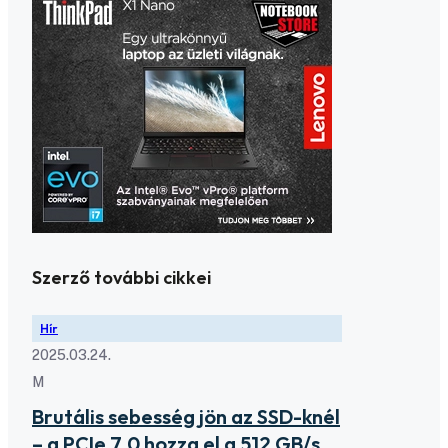
Szerző további cikkei
Hír
2025.03.24.
M
Brutális sebesség jön az SSD-knél
– a PCIe 7.0 hozza el a 512 GB/s