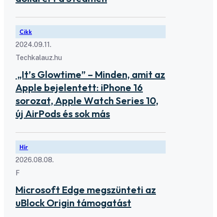
Cikk
2024.09.11.
Techkalauz.hu
„It’s Glowtime” – Minden, amit az
Apple bejelentett: iPhone 16
sorozat, Apple Watch Series 10,
új AirPods és sok más
Hír
2026.08.08.
F
Microsoft Edge megszünteti az
uBlock Origin támogatást