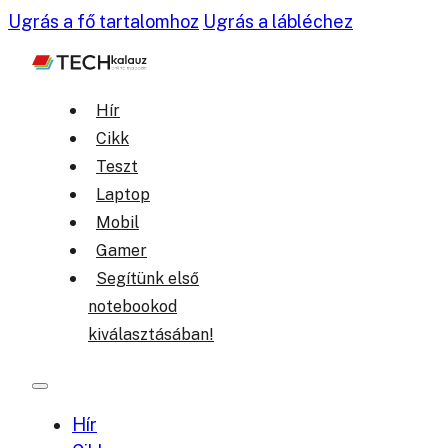
Ugrás a fő tartalomhoz
Ugrás a lábléchez
Hír
Cikk
Teszt
Laptop
Mobil
Gamer
Segítünk első
notebookod
kiválasztásában!
Hír