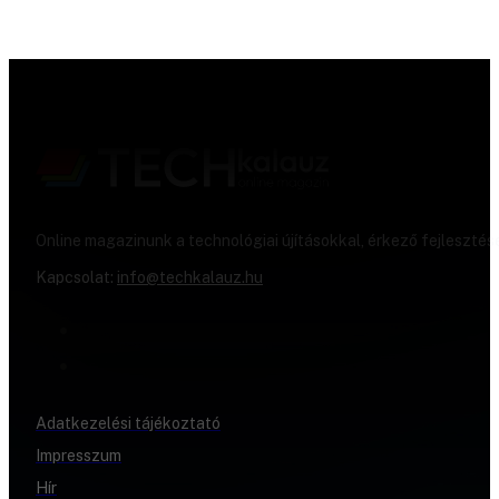
Online magazinunk a technológiai újításokkal, érkező fejlesztés
Kapcsolat:
info@techkalauz.hu
Adatkezelési tájékoztató
Impresszum
Hír