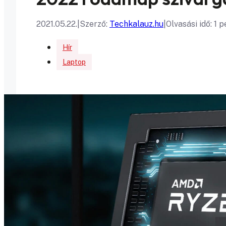
2021.05.22.
|
Szerző:
Techkalauz.hu
|
Olvasási idő: 1 p
Hír
Laptop