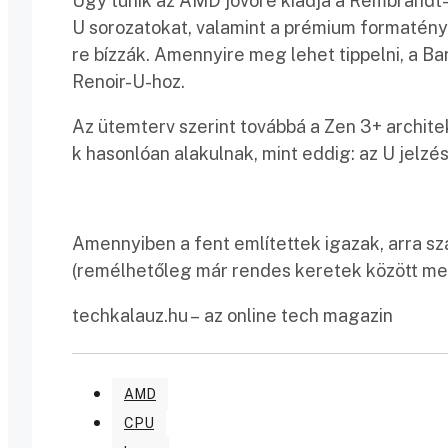
Úgy tűnik az AMD jövőre kiadja a Rembrandt
U sorozatokat, valamint a prémium formatény
re bízzák. Amennyire meg lehet tippelni, a B
Renoir-U-hoz.
Az ütemterv szerint továbbá a Zen 3+ archit
k hasonlóan alakulnak, mint eddig: az U jel
Amennyiben a fent említettek igazak, arra s
(remélhetőleg már rendes keretek között m
techkalauz.hu – az online tech magazin
AMD
CPU